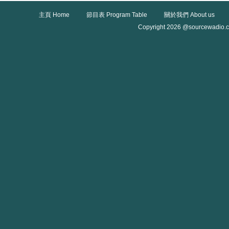
主頁 Home
節目表 Program Table
關於我們 About us
Copyright 2026 @sourcewadio.