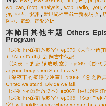
Tags:
EVA,
,
EVANGELIO,
,
film,
,
Pi,
,
pi
,
prod
we
,
can
,
(not)
,
analysis,
,
web
,
radio,
,
you
,
持,
,
亞吉,
,
影評,
,
新世紀福音戰士新劇場版,
,
阿巫,
,
電影,
,
電影分析
本節目其他主題 Others Episod
Program
《深夜下的寂靜放映室》ep070《大享小傳(The G
+《After Earth》之 阿吉中伏記
《深夜下的寂靜放映室》ep069《妙想天開(B
anyone body seen Sam Lowry?”
《深夜下的寂靜放映室》ep068《惡之教典(Less
United we stand, Divide we fall.
《深夜下的寂靜放映室》ep067《催眠潛凶(Tr
《深夜下的寂靜放映室》ep066 《Star Tr
空》will boldly speak where no man has spo