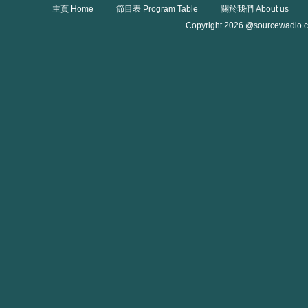
主頁 Home
節目表 Program Table
關於我們 About us
Copyright 2026 @sourcewadio.