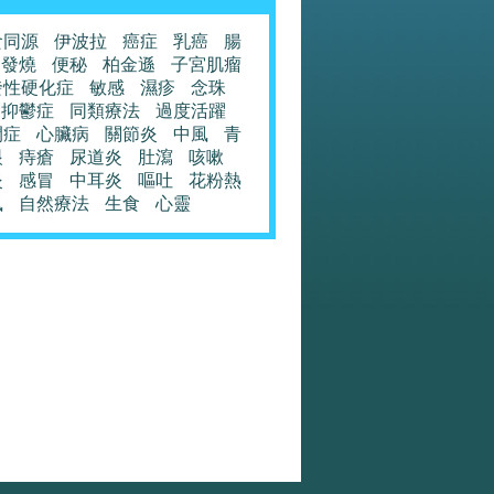
食同源
伊波拉
癌症
乳癌
腸
發燒
便秘
柏金遜
子宮肌瘤
發性硬化症
敏感
濕疹
念珠
抑鬱症
同類療法
過度活躍
閉症
心臟病
關節炎
中風
青
眼
痔瘡
尿道炎
肚瀉
咳嗽
炎
感冒
中耳炎
嘔吐
花粉熱
風
自然療法
生食
心靈