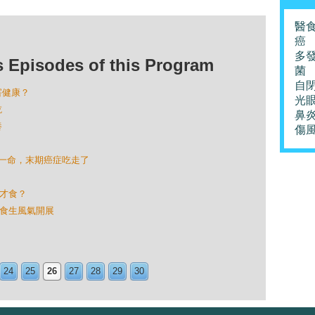
醫
癌
多
isodes of this Program
菌
自
害健康？
光
吃
鼻
養
傷
救回一命，末期癌症吃走了
熟才食？
國食生風氣開展
24
25
26
27
28
29
30