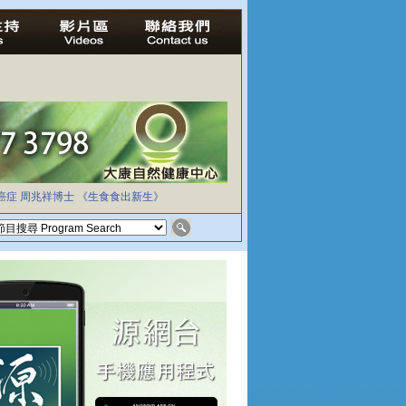
癌症
周兆祥博士
《生食食出新生》