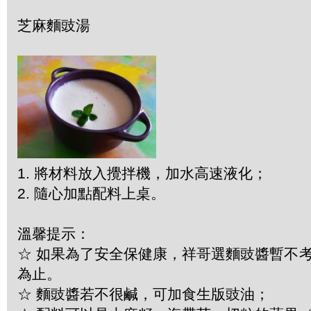
芝麻麵豉湯
1. 將材料放入攪拌機，加水高速液化；
2. 隨心加點配料上桌。
溫馨提示：
☆ 如果為了安全保健康，祥哥選麵豉醬暫不
為止。
☆ 麵豉醬若不很鹹，可加食生版豉油；