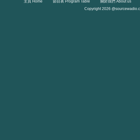
主頁 Home
節目表 Program Table
關於我們 About us
Copyright 2026 @sourcewadio.