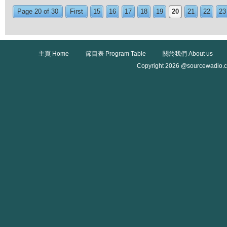
Page 20 of 30
First
15
16
17
18
19
20
21
22
23
主頁 Home
節目表 Program Table
關於我們 About us
Copyright 2026 @sourcewadio.