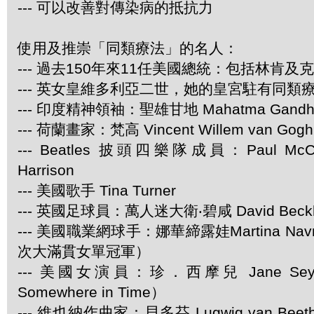
--- 可以改善對傳染病的抵抗力
使用及推崇「同類療法」的名人：
--- 過去150年來11任美國總統：包括林肯及
--- 英女皇維多利亞二世，她的皇宮駐有同類
--- 印度精神領袖：聖雄甘地 Mahatma Gandh
--- 荷蘭畫家：梵高 Vincent Willem van Gogh
--- Beatles 披頭四樂隊成員：Paul McCar
Harrison
--- 美國歌手 Tina Turner
--- 英國足球員：萬人迷大衛‧碧咸 David Beck
--- 美國職業網球手：娜華締露娃Martina Navra
次大滿貫女單冠軍）
--- 美國女演員：珍．西摩兒 Jane Se
Somewhere in Time）
--- 維也納作曲家：貝多芬 Lugwig van Be