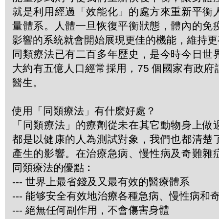
就是利用經過「效能化」的處方來重新平衡
量體系。人體一旦恢復平衡狀態，體內的免
影響的系統就會開始展現更佳的機能，維持更
同類療法已有二百多年歴史，是今時今日世
大約有五億人口經常採用，75 個國家有政
醫生。
使用「同類療法」有什麽好處？
「同類療法」的療劑從未在其它動物身上做
都是以健康的人為測試對象，我們也都清楚
產生的影響。在治療急病、慢性病及奇難雜
同類療法的優點︰
--- 世界上最省錢及又最有效的醫療體系
--- 能够安全有效地治療各種急病、慢性病和
--- 絕無任何副作用，不會傷害身體