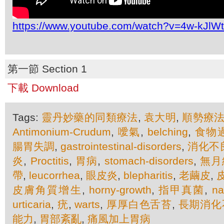
https://www.youtube.com/watch?v=4w-kJlW
第一節 Section 1
下載 Download
Tags:
靈丹妙藥的同類療法
,
袁大明
,
順勢療
Antimonium-Crudum
,
噯氣
,
belching
,
食物
腸胃失調
,
gastrointestinal-disorders
,
消化不
炎
,
Proctitis
,
胃病
,
stomach-disorders
,
無月
帶
,
leucorrhea
,
眼皮炎
,
blepharitis
,
老繭皮
,
皮膚角質增生
,
horny-growth
,
指甲真菌
,
na
urticaria
,
疣
,
warts
,
厚厚白色舌苔
,
長期消化
能力
,
胃部紊亂
,
痛風加上胃病