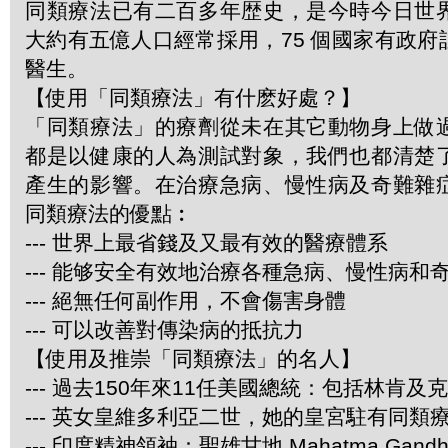
同類療法已有二百多年歴史，是今時今日世
大約有五億人口經常採用，75 個國家有政
醫生。
【使用「同類療法」有什麽好處？】
「同類療法」的療劑從未在其它動物身上做
都是以健康的人為測試對象，我們也都清楚
產生的影響。在治療急病、慢性病及奇難雜
同類療法的優點︰
--- 世界上最省錢及又最有效的醫療體系
--- 能够安全有效地治療各種急病、慢性病和
--- 絕無任何副作用，不會傷害身體
--- 可以改善對傳染病的抵抗力
【使用及推崇「同類療法」的名人】
--- 過去150年來11任美國總統：包括林肯及
--- 英女皇維多利亞二世，她的皇宮駐有同類
--- 印度精神領袖：聖雄甘地 Mahatma Gandh