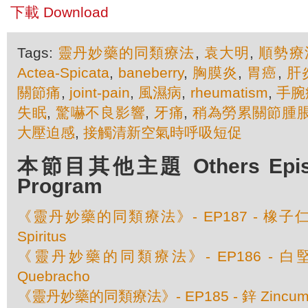
下載 Download
Tags:
靈丹妙藥的同類療法
,
袁大明
,
順勢療
Actea-Spicata
,
baneberry
,
胸膜炎
,
胃癌
,
肝
關節痛
,
joint-pain
,
風濕病
,
rheumatism
,
手腕
失眠
,
驚嚇不良影響
,
牙痛
,
稍為勞累關節腫
大壓迫感
,
接觸清新空氣時呼吸短促
本節目其他主題 Others Episod
Program
《靈丹妙藥的同類療法》- EP187 - 橡子仁 Qu
Spiritus
《靈丹妙藥的同類療法》- EP186 - 白堅木 
Quebracho
《靈丹妙藥的同類療法》- EP185 - 鋅 Zincum M