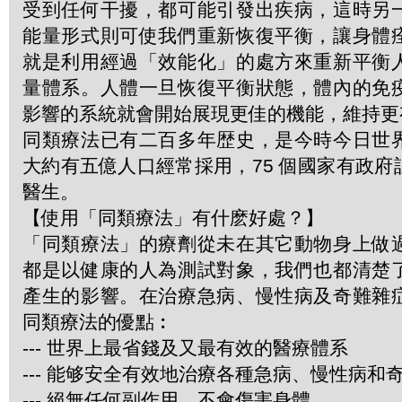
受到任何干擾，都可能引發出疾病，這時另
能量形式則可使我們重新恢復平衡，讓身體
就是利用經過「效能化」的處方來重新平衡
量體系。人體一旦恢復平衡狀態，體內的免
影響的系統就會開始展現更佳的機能，維持更
同類療法已有二百多年歴史，是今時今日世
大約有五億人口經常採用，75 個國家有政
醫生。
【使用「同類療法」有什麽好處？】
「同類療法」的療劑從未在其它動物身上做
都是以健康的人為測試對象，我們也都清楚
產生的影響。在治療急病、慢性病及奇難雜
同類療法的優點︰
--- 世界上最省錢及又最有效的醫療體系
--- 能够安全有效地治療各種急病、慢性病和
--- 絕無任何副作用，不會傷害身體