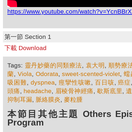
https://www.youtube.com/watch?v=YcnBBrX
第一節 Section 1
下載 Download
Tags:
靈丹妙藥的同類療法
,
袁大明
,
順勢療
蘭
,
Viola
,
Odorata
,
sweet-scented-violet
,
蠕
吸困難
,
dyspnea
,
痙攣性咳嗽
,
百日咳
,
癌症
頭痛
,
headache
,
眉棱骨神經痛
,
歇斯底里
,
抑制耳漏
,
脈絡膜炎
,
麥粒腫
本節目其他主題 Others Episod
Program