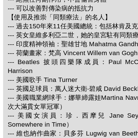
--- 可以改善對傳染病的抵抗力
【使用及推崇「同類療法」的名人】
--- 過去150年來11任美國總統：包括林肯及
--- 英女皇維多利亞二世，她的皇宮駐有同類
--- 印度精神領袖：聖雄甘地 Mahatma Gandh
--- 荷蘭畫家：梵高 Vincent Willem van Gogh
--- Beatles 披頭四樂隊成員：Paul McCar
Harrison
--- 美國歌手 Tina Turner
--- 英國足球員：萬人迷大衛‧碧咸 David Beck
--- 美國職業網球手：娜華締露娃Martina Navra
次大滿貫女單冠軍）
--- 美國女演員：珍．西摩兒 Jane Se
Somewhere in Time）
--- 維也納作曲家：貝多芬 Lugwig van Be