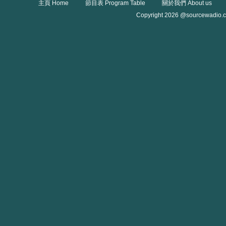
主頁 Home
節目表 Program Table
關於我們 About us
Copyright 2026 @sourcewadio.