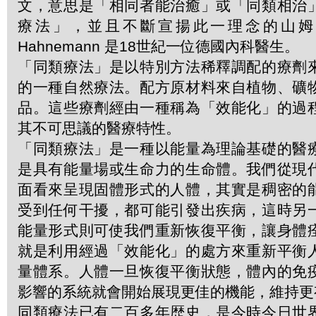
文，意思是「相同者能治癒」或「同類相治
療法」，並且不斷宣揚此一理念的山姆．哈
Hahnemann 是18世紀一位德國內科醫生。
「同類療法」是以特別方法稀釋調配的療劑
的一種自然療法。配方原材料來自植物、礦
品。這些療劑經由一種稱為「效能化」的過
其不可思議的醫療特性。
「同類療法」是一種以能量為理論基礎的醫
是具有能量場或生命力的生命體。我們從現
面看來呈現固體形式的人體，其實是稠密的
受到任何干擾，都可能引發出疾病，這時另
能量形式則可使我們重新恢復平衡，讓身體
就是利用經過「效能化」的處方來重新平衡
量體系。人體一旦恢復平衡狀態，體內的免
影響的系統就會開始展現更佳的機能，維持更
同類療法已有二百多年歴史，是今時今日世