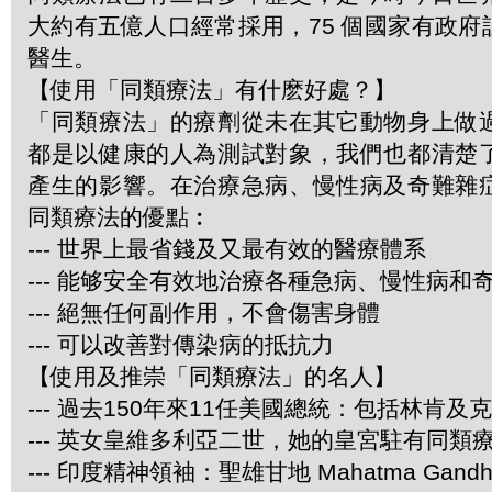
大約有五億人口經常採用，75 個國家有政
醫生。
【使用「同類療法」有什麽好處？】
「同類療法」的療劑從未在其它動物身上做
都是以健康的人為測試對象，我們也都清楚
產生的影響。在治療急病、慢性病及奇難雜
同類療法的優點︰
--- 世界上最省錢及又最有效的醫療體系
--- 能够安全有效地治療各種急病、慢性病和
--- 絕無任何副作用，不會傷害身體
--- 可以改善對傳染病的抵抗力
【使用及推崇「同類療法」的名人】
--- 過去150年來11任美國總統：包括林肯及
--- 英女皇維多利亞二世，她的皇宮駐有同類
--- 印度精神領袖：聖雄甘地 Mahatma Gandh