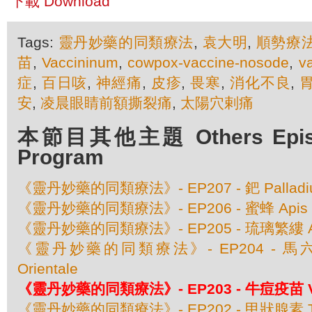
下載 Download
Tags:
靈丹妙藥的同類療法
,
袁大明
,
順勢療
苗
,
Vaccininum
,
cowpox-vaccine-nosode
,
v
症
,
百日咳
,
神經痛
,
皮疹
,
畏寒
,
消化不良
,
安
,
凌晨眼睛前額撕裂痛
,
太陽穴剌痛
本節目其他主題 Others Episod
Program
《靈丹妙藥的同類療法》- EP207 - 鈀 Palladium
《靈丹妙藥的同類療法》- EP206 - 蜜蜂 Apis Mel
《靈丹妙藥的同類療法》- EP205 - 琉璃繁縷 Anaga
《靈丹妙藥的同類療法》- EP204 - 馬六甲豆
Orientale
《靈丹妙藥的同類療法》- EP203 - 牛痘疫苗 Va
《靈丹妙藥的同類療法》- EP202 - 甲狀腺素 Thy