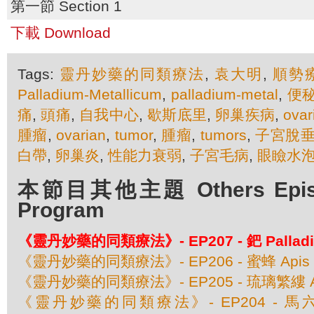
第一節 Section 1
下載 Download
Tags:
靈丹妙藥的同類療法
,
袁大明
,
順勢
Palladium-Metallicum
,
palladium-metal
,
便
痛
,
頭痛
,
自我中心
,
歇斯底里
,
卵巢疾病
,
ovar
腫瘤
,
ovarian
,
tumor
,
腫瘤
,
tumors
,
子宮脫
白帶
,
卵巢炎
,
性能力衰弱
,
子宮毛病
,
眼瞼水
本節目其他主題 Others Episod
Program
《靈丹妙藥的同類療法》- EP207 - 鈀 Palladiu
《靈丹妙藥的同類療法》- EP206 - 蜜蜂 Apis Mel
《靈丹妙藥的同類療法》- EP205 - 琉璃繁縷 Anaga
《靈丹妙藥的同類療法》- EP204 - 馬六甲豆