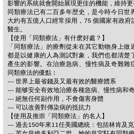
影響的系統就會開始展現更佳的機能，維持更
同類療法已有二百多年歴史，是今時今日世
大約有五億人口經常採用，75 個國家有政
醫生。
【使用「同類療法」有什麽好處？】
「同類療法」的療劑從未在其它動物身上做
都是以健康的人為測試對象，我們也都清楚
產生的影響。在治療急病、慢性病及奇難雜
同類療法的優點︰
--- 世界上最省錢及又最有效的醫療體系
--- 能够安全有效地治療各種急病、慢性病和
--- 絕無任何副作用，不會傷害身體
--- 可以改善對傳染病的抵抗力
【使用及推崇「同類療法」的名人】
--- 過去150年來11任美國總統：包括林肯及
--- 英女皇維多利亞二世，她的皇宮駐有同類