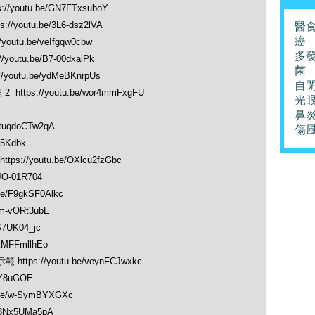
youtu.be/GN7FTxsuboY
/youtu.be/3L6-dsz2lVA
醫
癌
outu.be/veIfgqw0cbw
多
outu.be/B7-00dxaiPk
菌
outu.be/ydMeBKnrpUs
自
tps://youtu.be/wor4mmFxgFU
光
鼻
tuqdoCTw2qA
傷
Y5Kdbk
//youtu.be/OXlcu2fzGbc
JO-01R704
e/F9gkSF0Alkc
m-vORt3ubE
S7UK04_jc
MFFmllhEo
tps://youtu.be/veynFCJwxkc
aY8uGOE
be/w-SymBYXGXc
r3Nx5UMa5pA