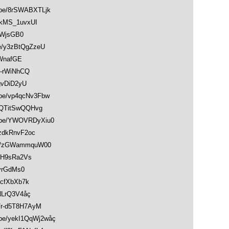
e/8rSWABXTLjk
kMS_1uvxUI
PWjsGB0
/y3zBtQgZzeU
WnafGE
-rWiNhCQ
gvDiD2yU
e/vp4qcNv3Fbw
QTitSwQQHvg
be/YWOVRDyXiu0
zdkRnvF2oc
e/zGWammquW00
yH9sRa2Vs
vrGdMs0
cfXbXb7k
NLrQ3V4åç
r-d5T8H7AyM
e/yekI1QqWj2wåç