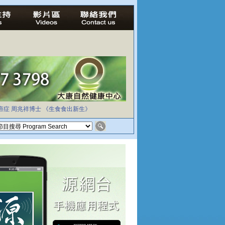
癌症
周兆祥博士
《生食食出新生》