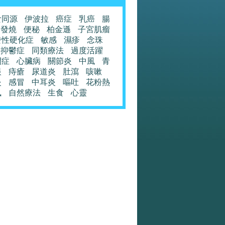
食同源
伊波拉
癌症
乳癌
腸
發燒
便秘
柏金遜
子宮肌瘤
發性硬化症
敏感
濕疹
念珠
抑鬱症
同類療法
過度活躍
閉症
心臟病
關節炎
中風
青
眼
痔瘡
尿道炎
肚瀉
咳嗽
炎
感冒
中耳炎
嘔吐
花粉熱
風
自然療法
生食
心靈