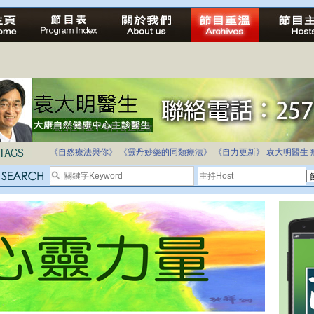
自家教育合法化-推動多元化教育，全民學卷制
《自然療法與你》
《靈丹妙藥的同類療法》
《自力更新》
袁大明醫生