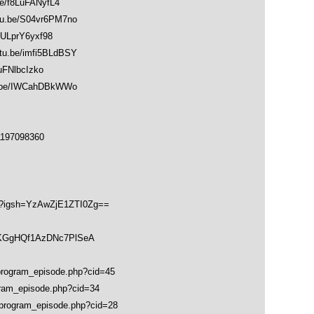
/f8LuFANyfL4
be/S04vr6PM7no
LprY6yxf98
be/imfi5BLdBSY
FNlbcIzko
be/IWCahDBkWWo
1197098360
hk?igsh=YzAwZjE1ZTI0Zg==
soKGgHQf1AzDNc7PlSeA
rogram_episode.php?cid=45
ram_episode.php?cid=34
rogram_episode.php?cid=28