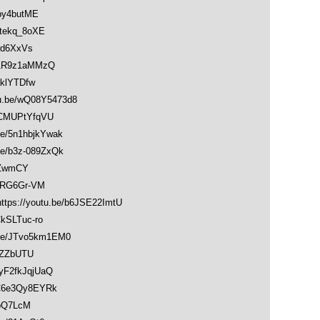
by4butME
tekq_8oXE
wd6XxVs
1R9z1aMMzQ
klYTDfw
be/wQ08Y5473d8
CMUPtYfqVU
/5n1hbjkYwak
/b3z-089ZxQk
cZwmCY
XRG6Gr-VM
://youtu.be/b6JSE22ImtU
kSLTuc-ro
e/JTvo5km1EM0
LZZbUTU
F2fkJqjUaQ
C6e3Qy8EYRk
pQ7LcM