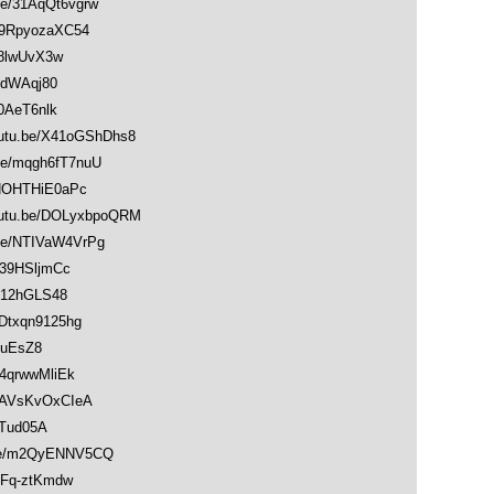
/31AqQt6vgrw
9RpyozaXC54
8lwUvX3w
OdWAqj80
0AeT6nlk
u.be/X41oGShDhs8
/mqgh6fT7nuU
NOHTHiE0aPc
u.be/DOLyxbpoQRM
e/NTIVaW4VrPg
39HSljmCc
812hGLS48
Dtxqn9125hg
-uEsZ8
4qrwwMliEk
AVsKvOxCIeA
bTud05A
be/m2QyENNV5CQ
Fq-ztKmdw