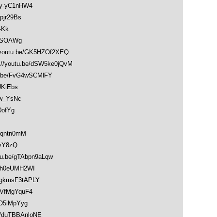
y-yC1nHW4
pjr29Bs
-Kk
wASOAWg
utu.be/GK5HZOf2XEQ
outu.be/dSW5ke0jQvM
be/FvG4wSCMlFY
UKiEbs
w_YsNc
0ofYg
Nqntn0mM
1vY8zQ
.be/gTAbpn9aLqw
sh0eUMH2WI
gkmsF3tAPLY
VfMgYquF4
O5iMpYyg
/duTBBAnloNE