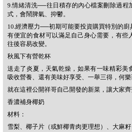
9.
情緒清洗──往日積存的內心檔案刪除過程
式，會鬧脾氣、抑鬱。
10.
經濟壓力──初期可能要投資購買特別的廚
有便宜的食材可以滿足自己身心需要，有些
往後容易改變。
秋風下有營乾杯
送走了炎夏，天氣乾燥，如果有一味精
彩
美
吸收營養、還有美味好享受、一舉三得，何樂
就在這裡公開祥哥自己開發的新菜，讓大家齊
香濃補身椰奶
材料：
雪梨、椰子片（或鮮椰青肉更理想）、大麻籽