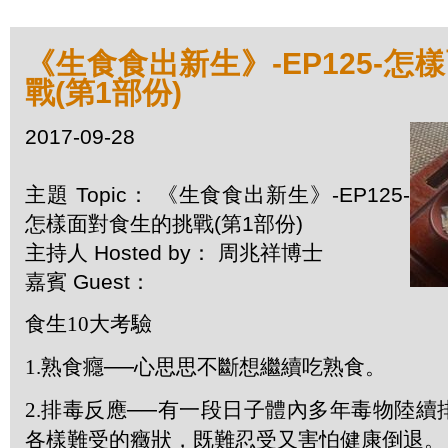
《生食食出新生》-EP125-怎
戰(第1部份)
2017-09-28
主題 Topic： 《生食食出新生》-EP125-
怎樣面對食生的挑戰(第1部份)
主持人 Hosted by： 周兆祥博士
嘉賓 Guest：
食生
10
大考驗
1.
熟食癮──心思思不斷想繼續吃熟食。
2.
排毒反應──有一段日子體內多年毒物陸續
各樣難受的癥狀，既難忍受又害怕健康倒退。