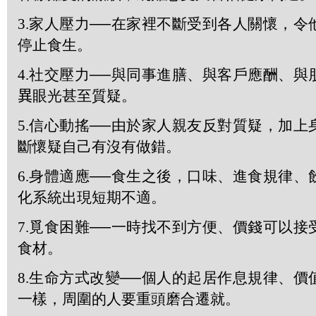
3.
家人壓力──在家裡不斷受到各人關懷，令
停止食生。
4.
社交壓力──與同事進膳、與客戶應酬、與
異
眼光甚至質疑。
5.
信心動搖──由於家人親友反對質疑，加上
斷懷疑自己有沒有做錯。
6.
身體適應──食生之後，口味、進食規律、
化系統出現短期不適。
7.
覓食困難──一時找不到方便、價錢可以接
食材。
8.
生命方式改變──個人的起居作息規律、價
一樣，周圍的人要重頭磨合遷就。