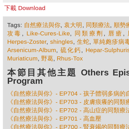
下載 Download
Tags:
自然療法與你
,
袁大明
,
同類療法
,
順勢
攻毒
,
Like-Cures-Like
,
同類療劑
,
唇瘡
,
Herpes-Zoster
,
shingles
,
生蛇
,
單純皰疹病
Arsenicum-Album
,
硫化鈣
,
Hepar-Sulphuri
Muriaticum
,
野葛
,
Rhus-Tox
本節目其他主題 Others Episod
Program
《自然療法與你》- EP704 - 孩子體弱多病
《自然療法與你》- EP703 - 皮膚痕癢的同類
《自然療法與你》- EP702 - 高山症的同類療
《自然療法與你》- EP701 - 高血壓
《自然療法與你》- EP700 - 腎衰竭的同類療