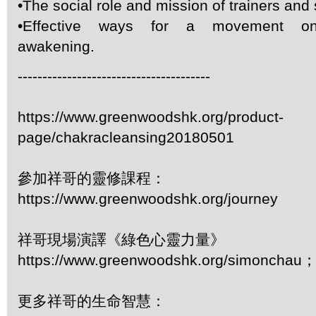
•The social role and mission of trainers and 
•Effective ways for a movement on 
awakening.
---------------------------------------
https://www.greenwoodshk.org/product-
page/chakracleansing20180501
參加祥哥的靈修課程：
https://www.greenwoodshk.org/journey
祥哥現場演譯《綠色心靈力量》
https://www.greenwoodshk.org/simonc
更多祥哥的生命智慧：