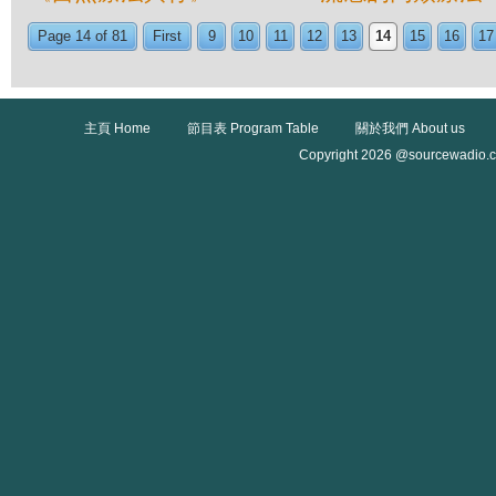
Page 14 of 81
First
9
10
11
12
13
14
15
16
17
主頁 Home
節目表 Program Table
關於我們 About us
Copyright 2026 @sourcewadio.