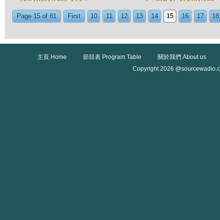
Page 15 of 81
First
10
11
12
13
14
15
16
17
18
主頁 Home
節目表 Program Table
關於我們 About us
Copyright 2026 @sourcewadio.