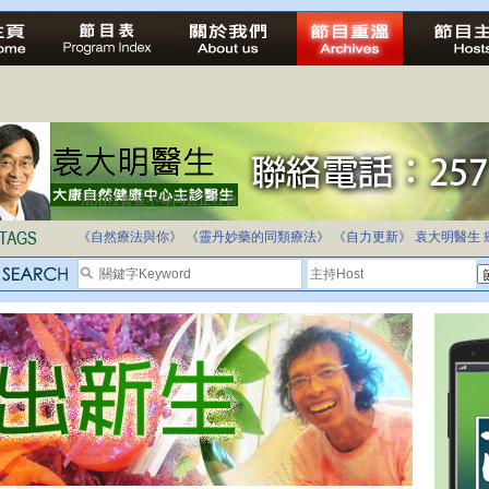
法治社會並不等同公正社會
自家教育合法化-推動多元化教育，全民學卷制
《自然療法與你》
《靈丹妙藥的同類療法》
《自力更新》
袁大明醫生