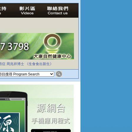
癌症
周兆祥博士
《生食食出新生》