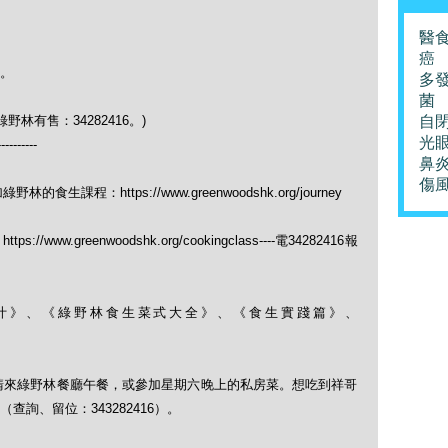
醫
癌
。
多
菌
有售：34282416。)
自
光
----------
鼻
傷
課程：https://www.greenwoodshk.org/journey
ww.greenwoodshk.org/cookingclass----電34282416報
果菜汁》、《綠野林食生菜式大全》、《食生實踐篇》、
，請來綠野林餐廳午餐，或參加星期六晚上的私房菜。想吃到祥哥
詢、留位：343282416）。