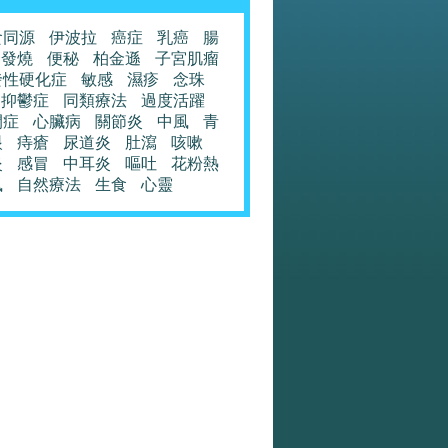
食同源
伊波拉
癌症
乳癌
腸
發燒
便秘
柏金遜
子宮肌瘤
發性硬化症
敏感
濕疹
念珠
抑鬱症
同類療法
過度活躍
閉症
心臟病
關節炎
中風
青
眼
痔瘡
尿道炎
肚瀉
咳嗽
炎
感冒
中耳炎
嘔吐
花粉熱
風
自然療法
生食
心靈