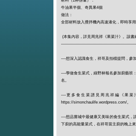
材料（2杯份量）：
牛油果半個、奇異果4個
做法：
全部材料放入攪拌機內高速液化，即時享用
(本集內容，詳見周兆祥《果菜汁》。該書綠野林
-------------------------------------------------------------
----想深入認識食生，祥哥及拍檔提問，參加綠野林的食生
----學做食生菜式，綠野林報名參加廚藝班：https://w
名。
----更多食生菜譜見周兆祥編《
https://simonchaulife.wordpress.com/。
----想品嘗城中最健康又美味的食生菜式
下廚的高能量菜式，在祥哥當主廚的晚上來（查