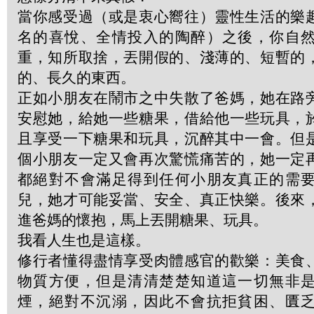
當你感受過（或是衷心嚮往）靈性生活的樂
名的喜悅、全情投入的陶醉）之後，你自
重，知所取捨，丟開假的、淺薄的、短暫的
的、長久的東西。
正如小朋友在鬧市之中失散了爸媽，她在路
安慰她，給她一些糖果，借給他一些玩具，
且享受一下糖果和玩具，沉醉其中一會。但
個小朋友一定又會再次驚慌痛苦的，她一定
都絕對不會滿足得到任何小朋友真正的需
兒，她才可能妥當、安全、真正快樂。後來
進爸媽的懷抱，馬上丟開糖果、玩具。
我看人生也是這樣。
修行者懂得盡情享受肉體感官的歡樂：美食
物質方便，但是清清楚楚知道這一切無非
煙，絕對不沉溺，因此不會抗拒貧困、匱