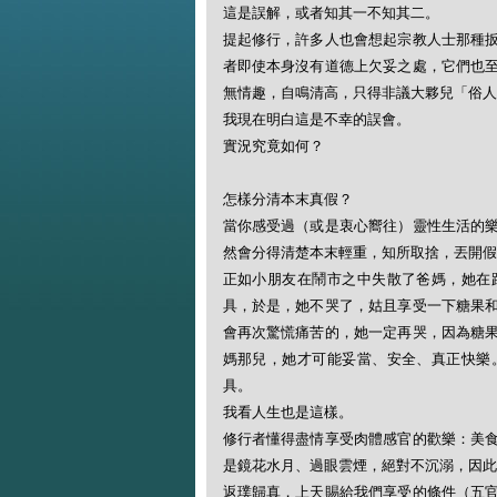
這是誤解，或者知其一不知其二。
提起修行，許多人也會想起宗教人士那種
者即使本身沒有道德上欠妥之處，它們也
無情趣，自鳴清高，只得非議大夥兒「俗人
我現在明白這是不幸的誤會。
實況究竟如何？
怎樣分清本末真假？
當你感受過（或是衷心嚮往）靈性生活的
然會分得清楚本末輕重，知所取捨，丟開假
正如小朋友在鬧市之中失散了爸媽，她在
具，於是，她不哭了，姑且享受一下糖果
會再次驚慌痛苦的，她一定再哭，因為糖
媽那兒，她才可能妥當、安全、真正快樂
具。
我看人生也是這樣。
修行者懂得盡情享受肉體感官的歡樂：美
是鏡花水月、過眼雲煙，絕對不沉溺，因此
返璞歸真，上天賜給我們享受的條件（五