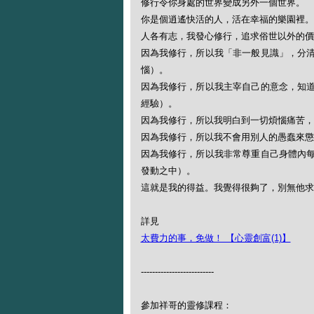
修行令你身處的世界變成另外一個世界。
你是個逍遙快活的人，活在幸福的樂園裡。
人各有志，我發心修行，追求俗世以外的價
因為我修行，所以我「非一般見識」，分
惱）。
因為我修行，所以我主宰自己的意念，知
經驗）。
因為我修行，所以我明白到一切煩惱痛苦，
因為我修行，所以我不會用別人的愚蠢來懲
因為我修行，所以我非常尊重自己身體內
發動之中）。
這就是我的得益。我覺得很夠了，別無他求
詳見
太費力的事，免做！ 【心靈創富(1)】
--------------------------
參加祥哥的靈修課程：