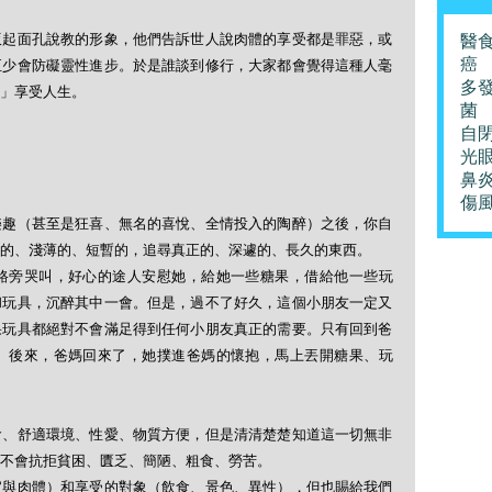
扳起面孔說教的形象，他們告訴世人說肉體的享受都是罪惡，或
醫
癌
至少會防礙靈性進步。於是誰談到修行，大家都會覺得這種人毫
多
」享受人生。
菌
自
光
鼻
傷
樂趣（甚至是狂喜、無名的喜悅、全情投入的陶醉）之後，你自
的、淺薄的、短暫的，追尋真正的、深遽的、長久的東西。
路旁哭叫，好心的途人安慰她，給她一些糖果，借給他一些玩
和玩具，沉醉其中一會。但是，過不了好久，這個小朋友一定又
果玩具都絕對不會滿足得到任何小朋友真正的需要。只有回到爸
。後來，爸媽回來了，她撲進爸媽的懷抱，馬上丟開糖果、玩
食、舒適環境、性愛、物質方便，但是清清楚楚知道這一切無非
不會抗拒貧困、匱乏、簡陋、粗食、勞苦。
官與肉體）和享受的對象（飲食、景色、異性），但也賜給我們