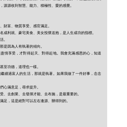
，源源收到智慧、能力、積極性、愛的感覺。
、財富、物質享受、感官滿足。
名成利就、豪宅美食、美女投懷送抱，是人生成功的指標。
活。
那是因為人有執著的傾向。
該盡情享受，才對得起天、對得起地。我會充滿感恩的心，知道
甚至功德，道理也一樣。
想繼續過富人的生活，那就是執著。如果我做了一件好事，念念
們心滿意足，尋求提升。
受、去創業、去發揮才能、去布施，是最重要的。
滿足，這是絕對可以左右逢源、辦得到的。