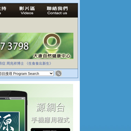
癌症
周兆祥博士
《生食食出新生》