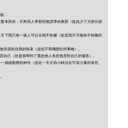
值。
清楚本與末，不再與人爭那些無謂爭的東西（從此少了大部分煩
道天下間只有一個人可以令我不快樂（於是我不可能有不快樂的
無非源於自我的執著（從此不再棧戀任何事物）。
罰自己（於是我學到了寬恕他人有意無意對自己的傷害）。
每一個細胞裡的神性（從此一天廿四小時活在宇宙力量的承托、
。