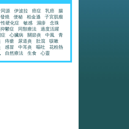
食同源
伊波拉
癌症
乳癌
腸
發燒
便秘
柏金遜
子宮肌瘤
發性硬化症
敏感
濕疹
念珠
抑鬱症
同類療法
過度活躍
閉症
心臟病
關節炎
中風
青
眼
痔瘡
尿道炎
肚瀉
咳嗽
炎
感冒
中耳炎
嘔吐
花粉熱
風
自然療法
生食
心靈