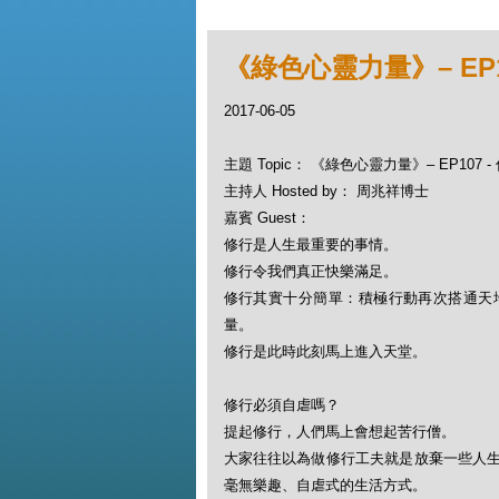
《綠色心靈力量》– EP1
2017-06-05
主題 Topic： 《綠色心靈力量》– EP107 
主持人 Hosted by： 周兆祥博士
嘉賓 Guest：
修行是人生最重要的事情。
修行令我們真正快樂滿足。
修行其實十分簡單：積極行動再次搭通天
量。
修行是此時此刻馬上進入天堂。
修行必須自虐嗎？
提起修行，人們馬上會想起苦行僧。
大家往往以為做修行工夫就是放棄一些人
毫無樂趣、自虐式的生活方式。