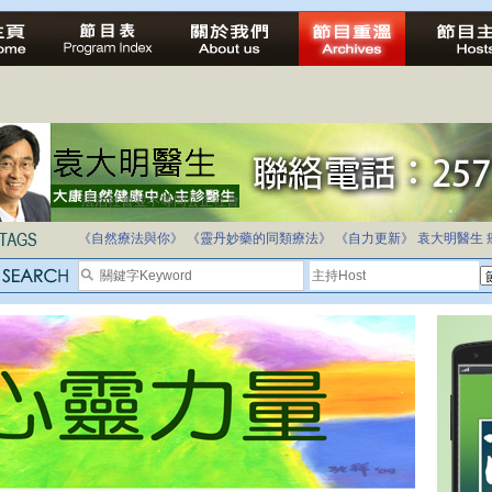
法治社會並不等同公正社會
自家教育合法化-推動多元化教育，全民學卷制
《自然療法與你》
《靈丹妙藥的同類療法》
《自力更新》
袁大明醫生