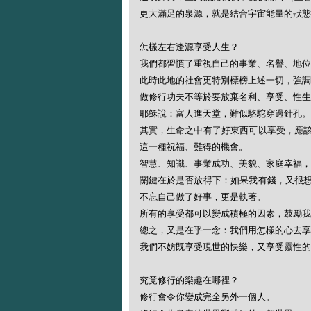
更大滿足的泉源，就是結合宇宙能量的狀態
怎樣左右逢源享受人生？
我們都習慣了重視自己的事業、名譽、地位
此時此地的社會更特別標榜上述一切，強調
做修行功夫不等於要放棄名利、享受、性生
耶穌說：富人進天堂，難似駱駝穿過針孔。
其實，生命之中有了好東西可以享受，應
這一種祝福、難得的機會。
智慧、知識、事業成功、美貌、家庭幸福，
關鍵在於是否放得下：如果我有錢，又很
不忘自己做了好事，更是執著。
所有的享受都可以變成積極的因素，鼓勵我
總之，又是在乎一念：我們用怎樣的心去享
我們不妨既享受現世的快樂，又享受靈性的
究竟修行的樂趣在哪裡？
修行會令你變成完全另外一個人。