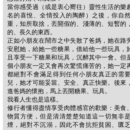
當你感受過（或是衷心嚮往）靈性生活的樂
名的喜悅、全情投入的陶醉）之後，你自
重，知所取捨，丟開假的、淺薄的、短暫的
的、長久的東西。
正如小朋友在鬧市之中失散了爸媽，她在路
安慰她，給她一些糖果，借給他一些玩具，
且享受一下糖果和玩具，沉醉其中一會。但
個小朋友一定又會再次驚慌痛苦的，她一定
都絕對不會滿足得到任何小朋友真正的需
兒，她才可能妥當、安全、真正快樂。後來
進爸媽的懷抱，馬上丟開糖果、玩具。
我看人生也是這樣。
修行者懂得盡情享受肉體感官的歡樂：美食
物質方便，但是清清楚楚知道這一切無非
煙，絕對不沉溺，因此不會抗拒貧困、匱