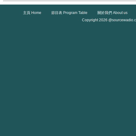
主頁 Home
節目表 Program Table
關於我們 About us
Copyright 2026 @sourcewadio.