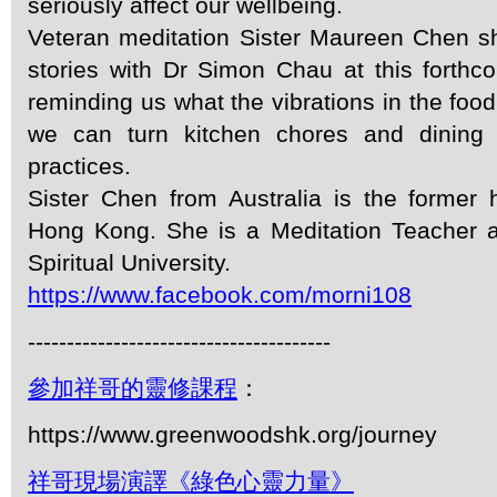
seriously affect our wellbeing.
Veteran meditation Sister Maureen Chen s
stories with Dr Simon Chau at this forthc
reminding us what the vibrations in the foo
we can turn kitchen chores and dining e
practices.
Sister Chen from Australia is the forme
Hong Kong. She is a Meditation Teacher 
Spiritual University.
https://www.facebook.com/morni108
---------------------------------------
參加祥哥的靈修課程
：
https://www.greenwoodshk.org/journey
祥哥現場演譯《綠色心靈力量》