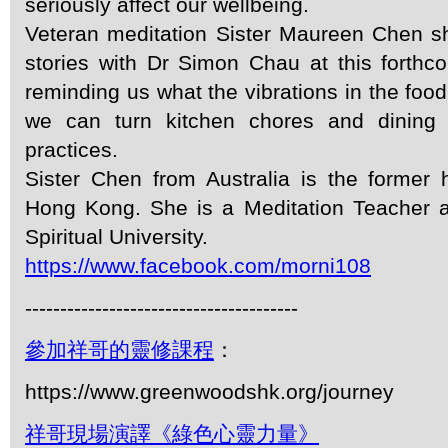
seriously affect our wellbeing.
Veteran meditation Sister Maureen Chen s
stories with Dr Simon Chau at this forthc
reminding us what the vibrations in the foo
we can turn kitchen chores and dining e
practices.
Sister Chen from Australia is the forme
Hong Kong. She is a Meditation Teacher 
Spiritual University.
https://www.facebook.com/morni108
---------------------------------------
參加祥哥的靈修課程
：
https://www.greenwoodshk.org/journey
祥哥現場演譯《綠色心靈力量》