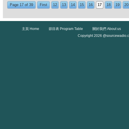
Page 17 of 39
First
12
13
14
15
16
17
18
19
20
主頁 Home
節目表 Program Table
關於我們 About us
Copyright 2026 @sourcewadio.