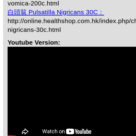
vomica-200c.html
白頭翁 Pulsatilla Nigricans 30C：
http://online.healthshop.com.hk/index.php/ch
nigricans-30c.html
Youtube Version: