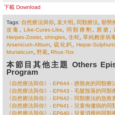
下載 Download
Tags:
自然療法與你
,
袁大明
,
同類療法
,
順勢
攻毒
,
Like-Cures-Like
,
同類療劑
,
唇瘡
,
Herpes-Zoster
,
shingles
,
生蛇
,
單純皰疹病
Arsenicum-Album
,
硫化鈣
,
Hepar-Sulphuri
Muriaticum
,
野葛
,
Rhus-Tox
本節目其他主題 Others Episod
Program
《自然療法與你》- EP644 - 膀胱炎的同類療
《自然療法與你》- EP643 - 毛髮脫落的同類
《自然療法與你》- EP642 - 同類療法的急救
《自然療法與你》- EP641 - 兒童佝僂病的
《自然療法與你》- EP640 - 兒童消瘦的同類