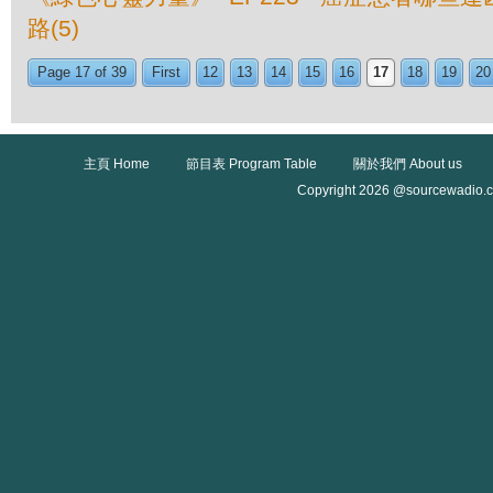
路(5)
Page 17 of 39
First
12
13
14
15
16
17
18
19
20
主頁 Home
節目表 Program Table
關於我們 About us
Copyright 2026 @sourcewadio.