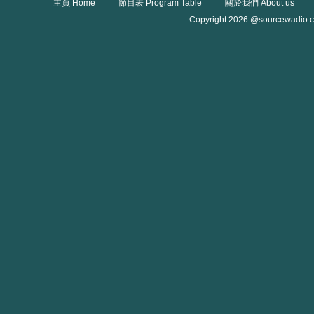
主頁 Home
節目表 Program Table
關於我們 About us
Copyright 2026 @sourcewadio.