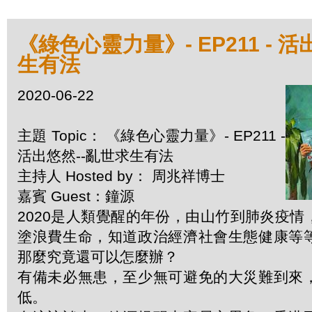
《綠色心靈力量》- EP211 - 
生有法
2020-06-22
主題 Topic： 《綠色心靈力量》- EP211 -
活出悠然--亂世求生有法
主持人 Hosted by： 周兆祥博士
嘉賓 Guest：鐘源
2020是人類覺醒的年份，由山竹到肺炎疫
塗浪費生命，知道政治經濟社會生態健康等
那麼究竟還可以怎麼辦？
有備未必無患，至少無可避免的大災難到來
低。