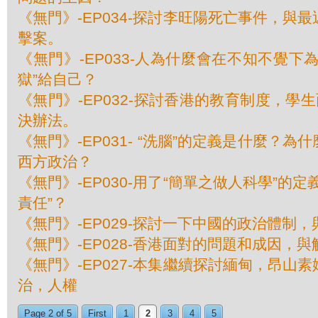
《無門》-EP034-探討李旺陽死亡事件，與
擊案。
《無門》-EP033-人為什麼會在不知不覺下
獄”給自己？
《無門》-EP032-探討香港的教育制度，學生
決辦法。
《無門》-EP031- “洗腦”的定義是什麼？
西方政治？
《無門》-EP030-用了“簡單之做人科學”的
責任”？
《無門》-EP029-探討一下中國的政治體制
《無門》-EP028-香港面對的問題和成因，
《無門》-EP027-本集繼續探討緬甸，昂山
治，人權
Page 2 of 5
First
1
2
3
4
5