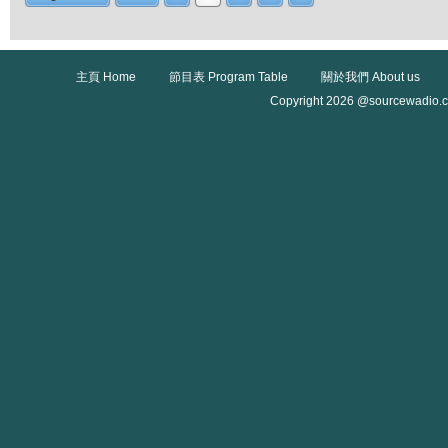
主頁 Home
節目表 Program Table
關於我們 About us
Copyright 2026 @sourcewadio.