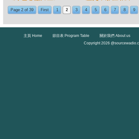
Page 2 of 39
First
1
2
3
4
5
6
7
8
9
主頁 Home
節目表 Program Table
關於我們 About us
Copyright 2026 @sourcewadio.