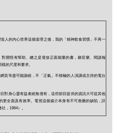
塑造人的內心世界這個道理之後，我的「精神飲食習慣」不再一
、對開悟有幫助、總之是發放正面能量的書，聽音樂、閱讀報
同樣的尺度和要求。
、網頁等盡可能謝絕，不「正氣」不積極的人演講或主持的電台
節目對身心靈有益者絕無僅有，這些節目提供的資訊大可從其他
的更全面及有效率。電視這個媒介本身有不可救藥的缺陷，詳
社，1984）。