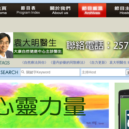
法治社會並不等同公正社會
自家教育合法化-推動多元化教育，全民學卷制
《自然療法與你》
《靈丹妙藥的同類療法》
《自力更新》
袁大明醫生