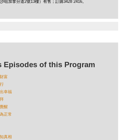
加拿分道2號13樓）有售；訂購3428 2416。
isodes of this Program
化財富
修行
活出幸福
去拜
的覺醒
成為正常
獲知真相