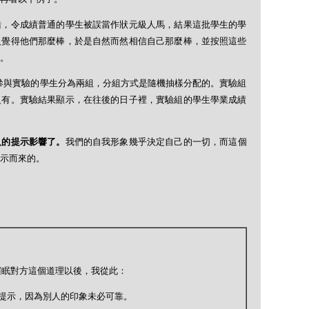
錯，令成績普通的學生被誤當作狀元級人馬，結果這批學生的學
人覺得他們那麼棒，於是自然而然相信自己那麼棒，並按照這些
。
參與實驗的學生分為兩組，分組方式是隨機抽樣分配的。實驗組
沒有。實驗結果顯示，在往後的日子裡，實驗組的學生學業成績
人的提示影響了。
我們的自我形象幾乎決定自己的一切，而這個
示而來的。
催眠對方這個道理以後，我從此：
的提示，因為別人的印象未必可靠。