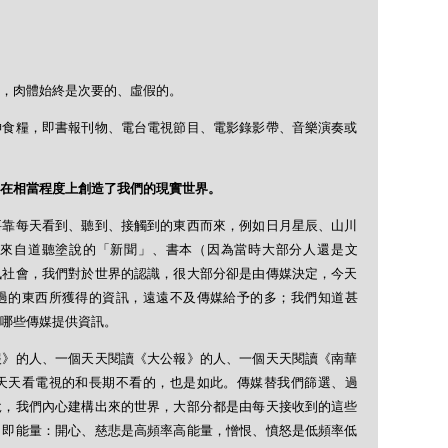
，肉體始終是次要的、虛假的。
神食糧，即書報刊物、電台電視節目、電影錄影帶、音樂演奏或
在相當程度上創造了我們的現實世界。
要靠每天看到、聽到、接觸到的東西而來，例如日月星辰、山川
來自道聽塗說的「新聞」、書本（因為當時大部分人還是文
訊社會，我們對於世界的認識，很大部分卻是由傳媒決定，今天
過的東西所獲得的資訊，遠遠不及傳媒給予的多；我們知道甚
哪些傳媒提供資訊。
報》的人、一個天天閱讀《大公報》的人、一個天天閱讀《南華
天天看電視的和長期不看的，也是如此。傳媒替我們篩選、過
說，我們內心建構出來的世界，大部分都是由每天接收到的這些
（即能量：開心、慈悲是高頻率高能量，憎恨、憤怒是低頻率低