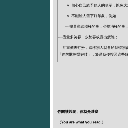
v 留心自己給予他人的暗示，以免
v 不斷給人留下好印象，例如
----盡量多談積極的事，少提消極的事
----盡量多笑容、少愁容或露出疲態；
----注重儀表打扮，這樣別人就會給我特
「你的狀態蠻好哇」，於是我便按照這些
你閱讀甚麼，你就是甚麼
（
You are what you read.
）