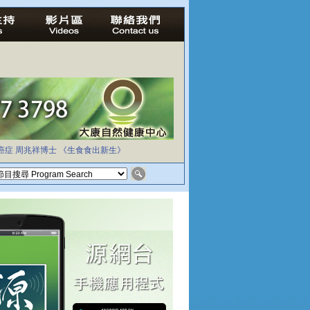
癌症
周兆祥博士
《生食食出新生》