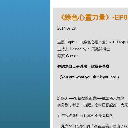
《綠色心靈力量》-EP0
2014-07-28
主題 Topic： 《綠色心靈力量》-EP002
主持人 Hosted by： 周兆祥博士
嘉賓 Guest：
你認為自己是甚麼，你就是甚麼
（
You are what you think you are.
）
許多人──包括從前的我──都認為人就像
有分別，都是「出廠」之時已預設好，大家
近年我逐漸明白到真相不是這樣的。
一九六○年代流行的「存在主義」提出了