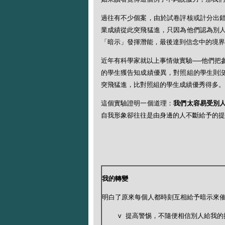
過往有不少個案，由於試卷評核或計分出
業成績從此突飛猛進，只因為他們認為別
「暗示」發揮潛能，最後達到信念中的境界
近年有科學家就以上事情做實驗──他們把
的學生獲告知成績優異，對照組的學生則
突飛猛進，比對照組的學生成績優秀得多。
這個實驗證明一個道理：
我們太容易受別
自我形象卻往往是由身邊的人不斷給予的提
我的轉變
明白了原來每個人都時刻互相給予暗示來
v 提高警惕，不隨便相信別人給我