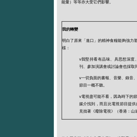
能量）等等亦大受它們影響。
我的轉變
明白了原來「進口」的精神食糧能夠強力
樣：
v我堅持看有品味、具思想深度
刊、參加演講會或討論會也採取
v一切負面的書報、音樂、錄音
節目一概不聽。
v電視盡可能不看，因為時下的
媒介找到，而且比電視節目提供
見拙著《廢除電視》（香港：山邊