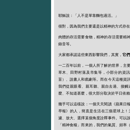
耶穌說：「人不是單靠麵包過活。」
很對，因為我們主要還是以精神的方式存在
肉體的存活需要食物，精神的存活需要精
錄音等。
大家都承認這些東西影響我們，其實，
它們
一二百年以前，一個人所了解的世界，主
草木、田野村落及市集等，小部分的資訊
盲）、說書人和戲劇等。而在今天這種資
我們從親眼看、親耳聽、親自去過、接觸
麼、不知道甚麼，很大部分取決於平日依賴
幾乎可以這樣說：一個天天閱讀《蘋果日
早報》的人，簡直是生活在三個星球上！
濾、放大、選擇某個角度詮釋事件。可以
「精神食糧」而來的，我們的氣質、頻率