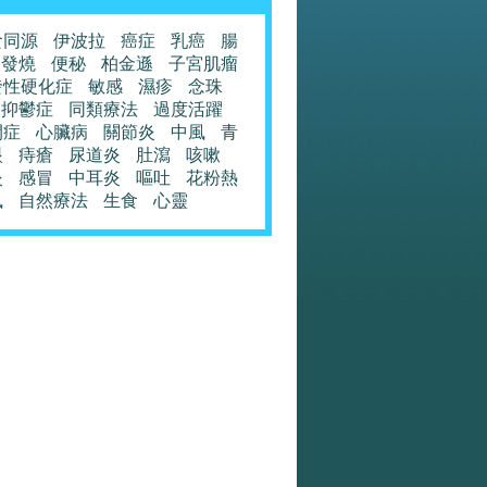
食同源
伊波拉
癌症
乳癌
腸
發燒
便秘
柏金遜
子宮肌瘤
發性硬化症
敏感
濕疹
念珠
抑鬱症
同類療法
過度活躍
閉症
心臟病
關節炎
中風
青
眼
痔瘡
尿道炎
肚瀉
咳嗽
炎
感冒
中耳炎
嘔吐
花粉熱
風
自然療法
生食
心靈