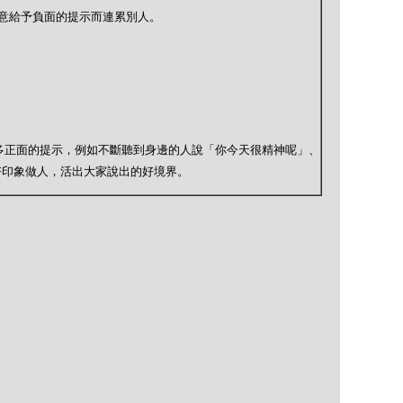
大意給予負面的提示而連累別人。
；
別多正面的提示，例如不斷聽到身邊的人說「你今天很精神呢」、
好印象做人，活出大家說出的好境界。