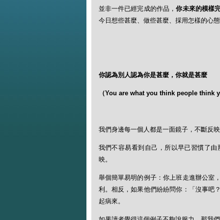
並非一件已經完成的作品，
你未來的模樣
今日想些甚麼、做些甚麼、採用怎樣的心態
你認為別人認為你是甚麼，你就是甚麼
（
You are what you think people think y
我們身邊每一個人都是一面鏡子，不斷反映
我們不容易看到自己，所以早已習慣了由
映。
舉個簡單易明的例子：你上班走進辦公室
利。相反，如果他們紛紛問你：「沒事吧
起病來。
如果讀者覺得這個例子不夠說服力，那我們