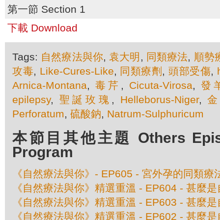
第一節 Section 1
下載 Download
Tags:
自然療法與你
,
袁大明
,
同類療法
,
順勢
攻毒
,
Like-Cures-Like
,
同類療劑
,
頭部受傷
,
Arnica-Montana
,
毒芹
,
Cicuta-Virosa
,
發
epilepsy
,
聖誕玫瑰
,
Helleborus-Niger
,
Perforatum
,
硫酸鈉
,
Natrum-Sulphuricum
本節目其他主題 Others Episod
Program
《自然療法與你》- EP605 - 宮外孕的同類療
《自然療法與你》精選重溫 - EP604 - 甚
《自然療法與你》精選重溫 - EP603 - 甚
《自然療法與你》精選重溫 - EP602 - 甚