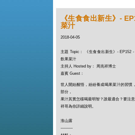
《生食食出新生》- EP1
菜汁
2018-04-05
主題 Topic： 《生食食出新生》- EP152
飲果菜汁
主持人 Hosted by： 周兆祥博士
嘉賓 Guest：
世人開始醒悟，紛紛養成喝果菜汁的習慣
部分，
果汁其實怎樣喝最明智？誰最適合？要注意
祥哥為你詳細說明。
淮山露
----------