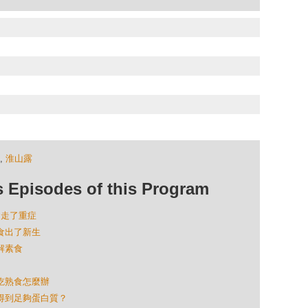
,
淮山露
isodes of this Program
生食走了重症
生食出了新生
理解素食
想吃熟食怎麼辦
可以得到足夠蛋白質？