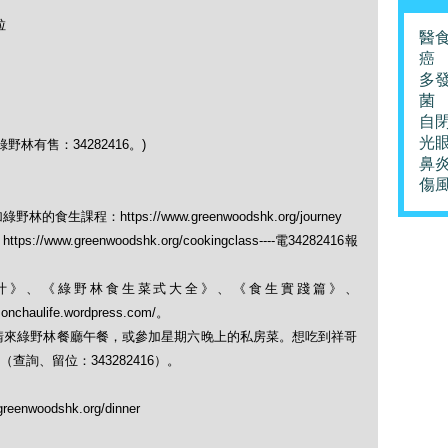
粒
醫
癌
多
。
菌
自
光
有售：34282416。)
鼻
傷
課程：https://www.greenwoodshk.org/journey
ww.greenwoodshk.org/cookingclass----電34282416報
果菜汁》、《綠野林食生菜式大全》、《食生實踐篇》、
monchaulife.wordpress.com/。
，請來綠野林餐廳午餐，或參加星期六晚上的私房菜。想吃到祥哥
詢、留位：343282416）。
nwoodshk.org/dinner