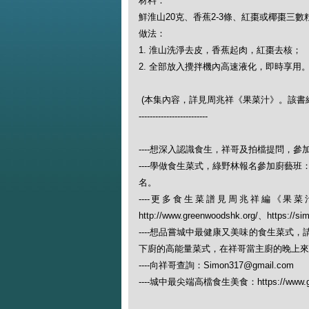
材料：
鮮淮山20克、香蕉2-3條、紅棗或椰棗三數
做法：
1. 淮山洗淨去皮，香蕉起肉，紅棗去核；
2. 全部放入攪拌機內高速液化，即時享用
(本集內容，詳見周兆祥《果菜汁》。該書綠野林
-------------------------
----想深入認識食生，祥哥及拍檔提問，參加綠野林的食生
----學做食生菜式，綠野林報名參加廚藝班：https://w
名。
----更多食生菜譜見周兆祥編《
http://www.greenwoodshk.org/、https://si
----想品嘗城中最健康又美味的食生菜式
下廚的高能量菜式，在祥哥當主廚的晚上來（查
----向祥哥查詢：Simon317@gmail.com
----城中最尖端高檔食生美食：https://www.gree