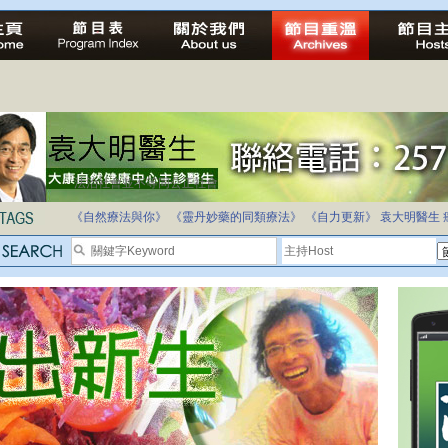
法治社會並不等同公正社會
自家教育合法化-推動多元化教育，全民學卷制
《自然療法與你》
《靈丹妙藥的同類療法》
《自力更新》
袁大明醫生