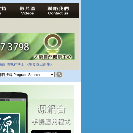
癌症
周兆祥博士
《生食食出新生》