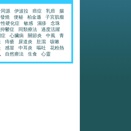
食同源
伊波拉
癌症
乳癌
腸
發燒
便秘
柏金遜
子宮肌瘤
發性硬化症
敏感
濕疹
念珠
抑鬱症
同類療法
過度活躍
閉症
心臟病
關節炎
中風
青
眼
痔瘡
尿道炎
肚瀉
咳嗽
炎
感冒
中耳炎
嘔吐
花粉熱
風
自然療法
生食
心靈