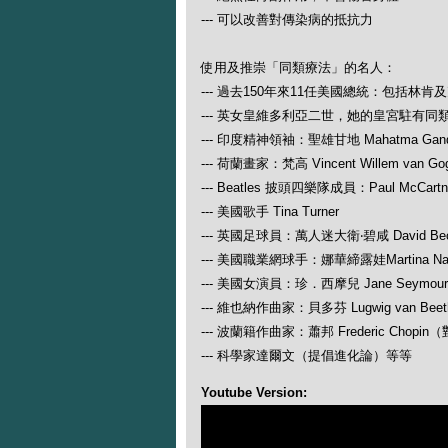
--- 可以改善對傳染病的抵抗力
使用及推崇「同類療法」的名人：
--- 過去150年來11任美國總統：包括林肯
--- 英女皇維多利亞二世，她的皇宮駐有同
--- 印度精神領袖：聖雄甘地 Mahatma Gand
--- 荷蘭畫家：梵高 Vincent Willem van Go
--- Beatles 披頭四樂隊成員：Paul McCartney
--- 美國歌手 Tina Turner
--- 英國足球員：萬人迷大衛‧碧咸 David Be
--- 美國職業網球手：娜華締露娃Martina N
--- 美國女演員：珍．西摩兒 Jane Seymour
--- 維也納作曲家：貝多芬 Lugwig van
--- 波蘭籍作曲家：蕭邦 Frederic Ch
--- 科學家達爾文（提倡進化論）等等
Youtube Version: