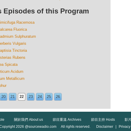
isodes of this Program
ifuga Racemosa
rea Fluorica
ium Sulphuratum
is Vulgaris
ia Tinctoria
rias Rubens
Spicata
cum Acidum
 Metallicum
hur
20
21
22
23
24
25
26
ble
關於我們 About us
節目重溫 Archives
節目主持 Hosts
影片
Copyright 2026 @sourcewadio.com All rights reserved.
Disclaimer
|
Privacy