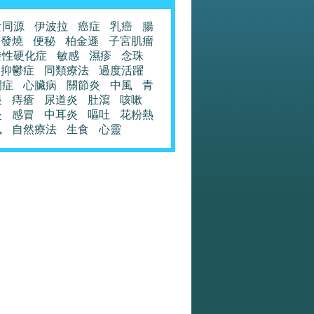
食同源
伊波拉
癌症
乳癌
腸
發燒
便秘
柏金遜
子宮肌瘤
發性硬化症
敏感
濕疹
念珠
抑鬱症
同類療法
過度活躍
閉症
心臟病
關節炎
中風
青
眼
痔瘡
尿道炎
肚瀉
咳嗽
炎
感冒
中耳炎
嘔吐
花粉熱
風
自然療法
生食
心靈