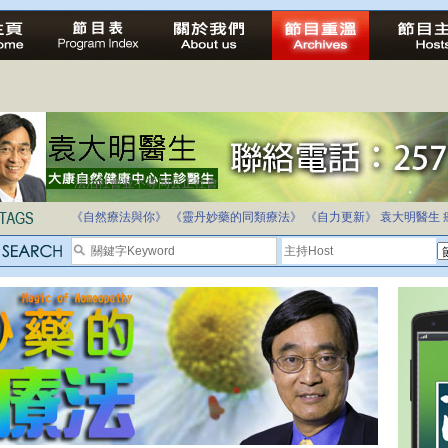
法治社會並不等同公正社會
自家教育合法化-推動多元化教育，全民學卷制
《自然療法與你》
《靈丹妙藥的同類療法》
《自力更新》
袁大明醫生