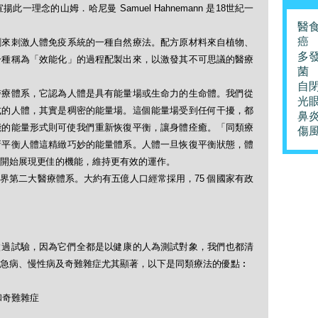
理念的山姆．哈尼曼 Samuel Hahnemann 是18世紀一
醫
癌
劑來刺激人體免疫系統的一種自然療法。配方原材料來自植物、
多
一種稱為「效能化」的過程配製出來，以激發其不可思議的醫療
菌
自
醫療體系，它認為人體是具有能量場或生命力的生命體。我們從
光
式的人體，其實是稠密的能量場。這個能量場受到任何干擾，都
鼻
能的能量形式則可使我們重新恢復平衡，讓身體痊癒。「同類療
傷
新平衡人體這精緻巧妙的能量體系。人體一旦恢復平衡狀態，體
開始展現更佳的機能，維持更有效的運作。
界第二大醫療體系。大約有五億人口經常採用，75 個國家有政
做過試驗，因為它們全都是以健康的人為測試對象，我們也都清
急病、慢性病及奇難雜症尤其顯著，以下是同類療法的優點︰
和奇難雜症