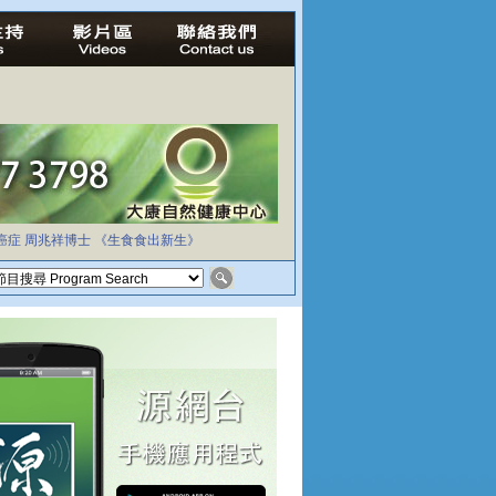
癌症
周兆祥博士
《生食食出新生》