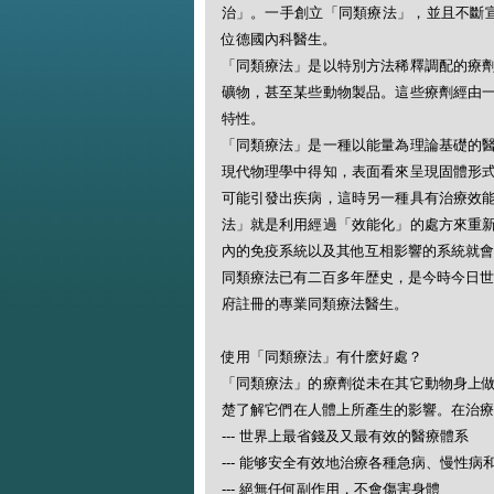
治」。一手創立「同類療法」，並且不斷宣揚此一
位德國內科醫生。
「同類療法」是以特別方法稀釋調配的療
礦物，甚至某些動物製品。這些療劑經由
特性。
「同類療法」是一種以能量為理論基礎的
現代物理學中得知，表面看來呈現固體形
可能引發出疾病，這時另一種具有治療效
法」就是利用經過「效能化」的處方來重
內的免疫系統以及其他互相影響的系統就會
同類療法已有二百多年歴史，是今時今日世
府註冊的專業同類療法醫生。
使用「同類療法」有什麽好處？
「同類療法」的療劑從未在其它動物身上
楚了解它們在人體上所產生的影響。在治療
--- 世界上最省錢及又最有效的醫療體系
--- 能够安全有效地治療各種急病、慢性病
--- 絕無任何副作用，不會傷害身體