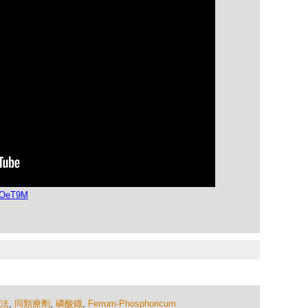
raOeT9M
法
,
同類療劑
,
磷酸鐡
,
Ferrum-Phosphoricum