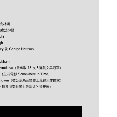
及克林頓
類療法御醫
hi
gh
 及 George Harrison
ckham
avratilova（曾奪取 18 次大滿貫女單冠軍）
（主演電影 Somewhere in Time）
 Beethoven（被公認為音樂史上最偉大作曲家）
opin（對鋼琴演奏影響力最深遠的音樂家）