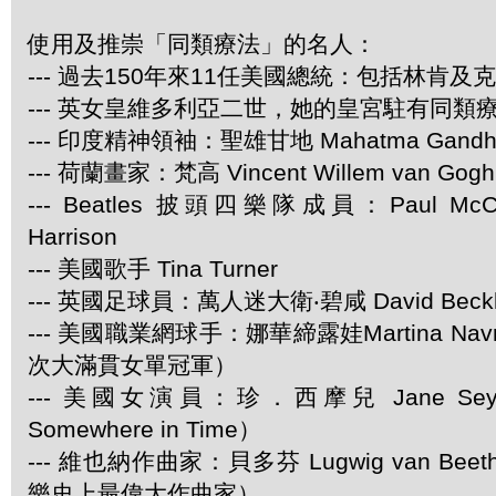
使用及推崇「同類療法」的名人：
--- 過去150年來11任美國總統：包括林肯及
--- 英女皇維多利亞二世，她的皇宮駐有同類
--- 印度精神領袖：聖雄甘地 Mahatma Gandh
--- 荷蘭畫家：梵高 Vincent Willem van Gogh
--- Beatles 披頭四樂隊成員：Paul McCar
Harrison
--- 美國歌手 Tina Turner
--- 英國足球員：萬人迷大衛‧碧咸 David Beck
--- 美國職業網球手：娜華締露娃Martina Navra
次大滿貫女單冠軍）
--- 美國女演員：珍．西摩兒 Jane Se
Somewhere in Time）
--- 維也納作曲家：貝多芬 Lugwig van Be
樂史上最偉大作曲家）