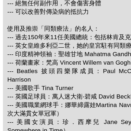
--- 絕無任何副作用，不會傷害身體
--- 可以改善對傳染病的抵抗力
使用及推崇「同類療法」的名人：
--- 過去150年來11任美國總統：包括林肯及
--- 英女皇維多利亞二世，她的皇宮駐有同類
--- 印度精神領袖：聖雄甘地 Mahatma Gandh
--- 荷蘭畫家：梵高 Vincent Willem van Gogh
--- Beatles 披頭四樂隊成員：Paul McCar
Harrison
--- 美國歌手 Tina Turner
--- 英國足球員：萬人迷大衛‧碧咸 David Beck
--- 美國職業網球手：娜華締露娃Martina Navra
次大滿貫女單冠軍）
--- 美國女演員：珍．西摩兒 Jane Se
Somewhere in Time）