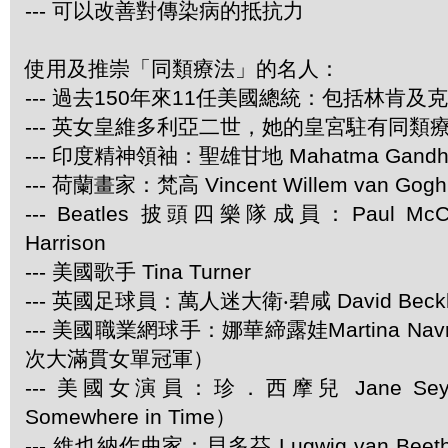
--- 可以改善對傳染病的抵抗力
使用及推崇「同類療法」的名人：
--- 過去150年來11任美國總統：包括林肯及
--- 英女皇維多利亞二世，她的皇宮駐有同類
--- 印度精神領袖：聖雄甘地 Mahatma Gandh
--- 荷蘭畫家：梵高 Vincent Willem van Gogh
--- Beatles 披頭四樂隊成員：Paul McCar
Harrison
--- 美國歌手 Tina Turner
--- 英國足球員：萬人迷大衛‧碧咸 David Beck
--- 美國職業網球手：娜華締露娃Martina Navra
次大滿貫女單冠軍）
--- 美國女演員：珍．西摩兒 Jane Se
Somewhere in Time）
--- 維也納作曲家：貝多芬 Lugwig van Be