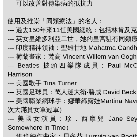
--- 可以改善對傳染病的抵抗力
使用及推崇「同類療法」的名人：
--- 過去150年來11任美國總統：包括林肯及
--- 英女皇維多利亞二世，她的皇宮駐有同類
--- 印度精神領袖：聖雄甘地 Mahatma Gandh
--- 荷蘭畫家：梵高 Vincent Willem van Gogh
--- Beatles 披頭四樂隊成員：Paul McCar
Harrison
--- 美國歌手 Tina Turner
--- 英國足球員：萬人迷大衛‧碧咸 David Beck
--- 美國職業網球手：娜華締露娃Martina Navra
次大滿貫女單冠軍）
--- 美國女演員：珍．西摩兒 Jane Se
Somewhere in Time）
--- 維也納作曲家：貝多芬 Lugwig van Be