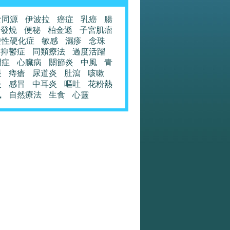
食同源
伊波拉
癌症
乳癌
腸
發燒
便秘
柏金遜
子宮肌瘤
發性硬化症
敏感
濕疹
念珠
抑鬱症
同類療法
過度活躍
閉症
心臟病
關節炎
中風
青
眼
痔瘡
尿道炎
肚瀉
咳嗽
炎
感冒
中耳炎
嘔吐
花粉熱
風
自然療法
生食
心靈