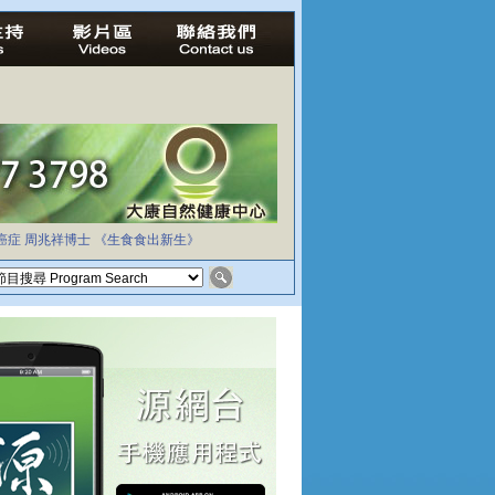
癌症
周兆祥博士
《生食食出新生》