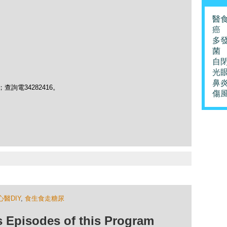
醫
癌
多
菌
自
光
鼻
；查詢電34282416。
傷
心醫DIY
,
食生食走糖尿
isodes of this Program