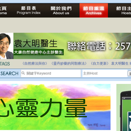
法治社會並不等同公正社會
自家教育合法化-推動多元化教育，全民學卷制
《自然療法與你》
《靈丹妙藥的同類療法》
《自力更新》
袁大明醫生