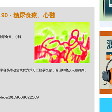
90 - 糖尿食療、心醫
- 糖尿食療、心醫
常容易靠改變飲食方式可以輕易復原，偏偏那麼少人辦得到。
ideos/10155956693912085/