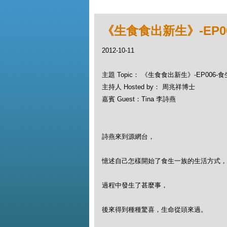
《生食食出新生》-EP0
2012-10-11
主題 Topic： 《生食食出新生》-EP006-
主持人 Hosted by： 周兆祥博士
嘉賓 Guest：Tina 李詩燕
詩燕來到源網台，
憶述自己怎樣開始了食生一族的生活方式，
過程中發生了甚麼事，
後來得到種種驚喜，生命從頭來過。