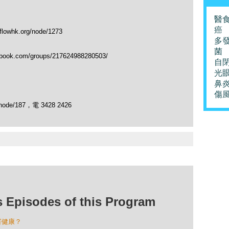
醫
癌
hk.org/node/1273
多
菌
.com/groups/217624988280503/
自
光
鼻
傷
ode/187，電 3428 2426
isodes of this Program
害健康？