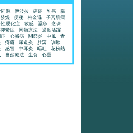
食同源
伊波拉
癌症
乳癌
腸
發燒
便秘
柏金遜
子宮肌瘤
發性硬化症
敏感
濕疹
念珠
抑鬱症
同類療法
過度活躍
閉症
心臟病
關節炎
中風
青
眼
痔瘡
尿道炎
肚瀉
咳嗽
炎
感冒
中耳炎
嘔吐
花粉熱
風
自然療法
生食
心靈