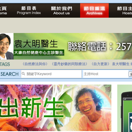
法治社會並不等同公正社會
自家教育合法化-推動多元化教育，全民學卷制
《自然療法與你》
《靈丹妙藥的同類療法》
《自力更新》
袁大明醫生