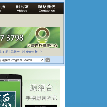
癌症
周兆祥博士
《生食食出新生》