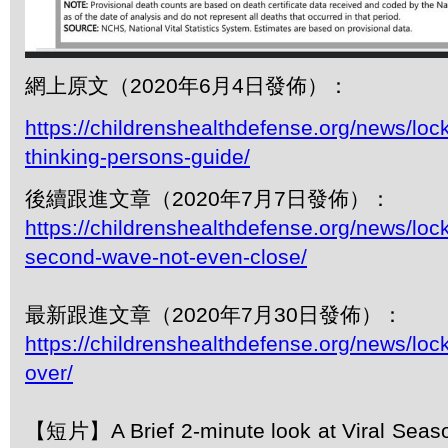
網上原文（2020年6月4日發佈）：
https://childrenshealthdefense.org/news/lo
thinking-persons-guide/
後續跟進文章（2020年7月7日發佈）：
https://childrenshealthdefense.org/news/lo
second-wave-not-even-close/
最新跟進文章（2020年7月30日發佈）：
https://childrenshealthdefense.org/news/loc
over/
【短片】A Brief 2-minute look at Viral Seaso