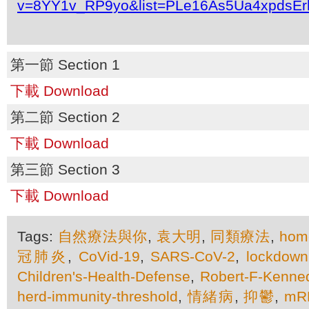
v=8YY1v_RP9yo&list=PLe16As5Ua4xpdsEr
第一節 Section 1
下載 Download
第二節 Section 2
下載 Download
第三節 Section 3
下載 Download
Tags:
自然療法與你
,
袁大明
,
同類療法
,
hom
冠肺炎
,
CoVid-19
,
SARS-CoV-2
,
lockdown
Children's-Health-Defense
,
Robert-F-Kenned
herd-immunity-threshold
,
情緒病
,
抑鬱
,
m