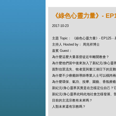
《綠色心靈力量》- EP1
2017-10-23
主題 Topic： 《綠色心靈力量》- EP125 
主持人 Hosted by： 周兆祥博士
嘉賓 Guest：
為什麼這麼大量基督徒近年離開教會？
為什麼他們當中後來加入了新紀元/身心靈
面對信眾流失、牧者質與量江湖日下的災難
為什麼不少療癒師導師專業人士可以橫跨兩
為什麼環保、氣功、按摩、園藝、香氛療癒
新紀元/身心靈界其實是在怎樣定位自己？
新紀元/身心靈界此時此地社會怎樣發展、
目前的主流宗教有未來嗎？
人類未來還有宗教嗎？