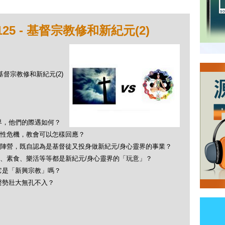
25 - 基督宗教修和新紀元(2)
- 基督宗教修和新紀元(2)
界，他們的際遇如何？
性危機，教會可以怎樣回應？
陣營，既自認為是基督徒又投身做新紀元/身心靈界的事業？
、素食、樂活等等都是新紀元/身心靈界的「玩意」？
它是「新興宗教」嗎？
聲勢壯大無孔不入？