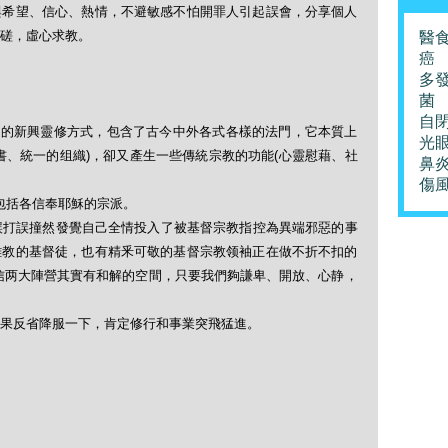
與希望、信心、熱情，不避敏感不怕開罪人引起誤會，分享個人
磋，虛心求教。
醫
癌
多
菌
自
起的新興靈修方式，包含了古今中外各式各樣的法門，它本質上
光
書、統一的组織)，卻又產生一些傳統宗教的功能(心靈慰藉、社
鼻
傷
y )，包括各信奉耶穌的宗派。
誤打誤撞然發覺自己全情投入了被基督宗教指控為異端邪惡的事
離教的基督徒，也有精釆可敬的基督宗教领袖正在做不折不扣的
信两大陣營其實有和解的空間，只要我們夠謙卑、開放、心静，
果反省降服一下，肯定修行和事業突飛猛進。