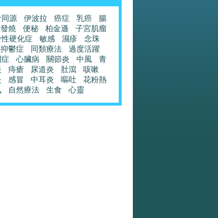
食同源
伊波拉
癌症
乳癌
腸
發燒
便秘
柏金遜
子宮肌瘤
發性硬化症
敏感
濕疹
念珠
抑鬱症
同類療法
過度活躍
閉症
心臟病
關節炎
中風
青
眼
痔瘡
尿道炎
肚瀉
咳嗽
炎
感冒
中耳炎
嘔吐
花粉熱
風
自然療法
生食
心靈