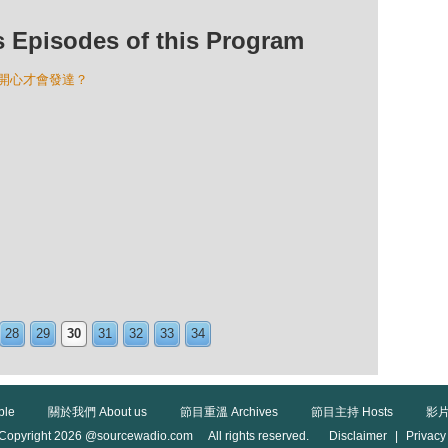
isodes of this Program
1：開心才會發達？
28
29
30
31
32
33
34
ble
關於我們 About us
節目重溫 Archives
節目主持 Hosts
影片
Copyright 2026 @sourcewadio.com All rights reserved.
Disclaimer
|
Privacy