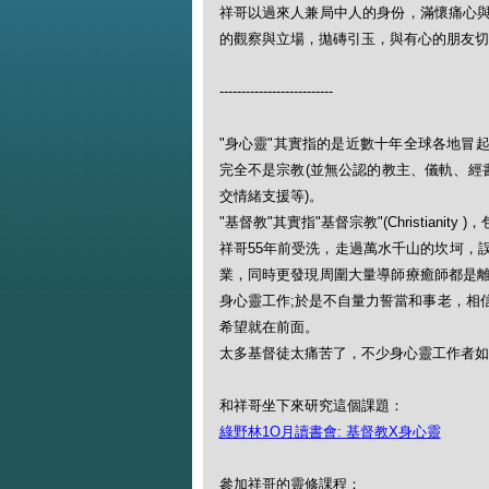
祥哥以過來人兼局中人的身份，滿懷痛心
的觀察與立場，拋磚引玉，與有心的朋友切
--------------------------
"身心靈"其實指的是近數十年全球各地冒
完全不是宗教(並無公認的教主、儀軌、經
交情緒支援等)。
"基督教"其實指"基督宗教"(Christianit
祥哥55年前受洗，走過萬水千山的坎坷，
業，同時更發現周圍大量導師療癒師都是
身心靈工作;於是不自量力誓當和事老，相
希望就在前面。
太多基督徒太痛苦了，不少身心靈工作者如
和祥哥坐下來研究這個課題：
綠野林1O月讀書會: 基督教X身心靈
參加祥哥的靈修課程：