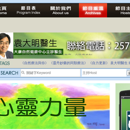
自家教育合法化-推動多元化教育，全民學卷制
《自然療法與你》
《靈丹妙藥的同類療法》
《自力更新》
袁大明醫生