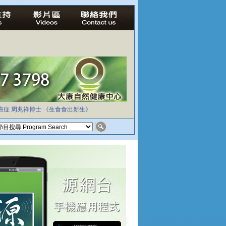
癌症
周兆祥博士
《生食食出新生》