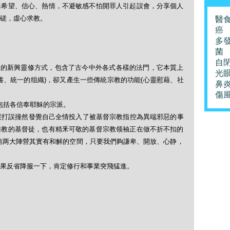
與希望、信心、熱情，不避敏感不怕開罪人引起誤會，分享個人
磋，虛心求教。
醫
癌
多
菌
自
起的新興靈修方式，包含了古今中外各式各樣的法門，它本質上
光
書、統一的组織)，卻又產生一些傳統宗教的功能(心靈慰藉、社
鼻
傷
y )，包括各信奉耶穌的宗派。
誤打誤撞然發覺自己全情投入了被基督宗教指控為異端邪惡的事
離教的基督徒，也有精釆可敬的基督宗教领袖正在做不折不扣的
信两大陣營其實有和解的空間，只要我們夠謙卑、開放、心静，
果反省降服一下，肯定修行和事業突飛猛進。