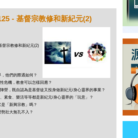
25 - 基督宗教修和新紀元(2)
- 基督宗教修和新紀元(2)
界，他們的際遇如何？
性危機，教會可以怎樣回應？
陣營，既自認為是基督徒又投身做新紀元/身心靈界的事業？
、素食、樂活等等都是新紀元/身心靈界的「玩意」？
它是「新興宗教」嗎？
聲勢壯大無孔不入？