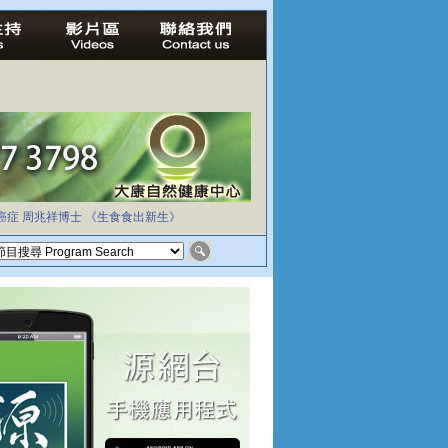
癌症
周兆祥博士
《生食食出新生》