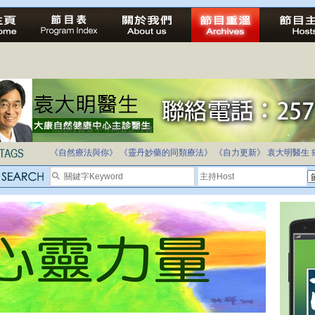
法治社會並不等同公正社會
自家教育合法化-推動多元化教育，全民學卷制
《自然療法與你》
《靈丹妙藥的同類療法》
《自力更新》
袁大明醫生