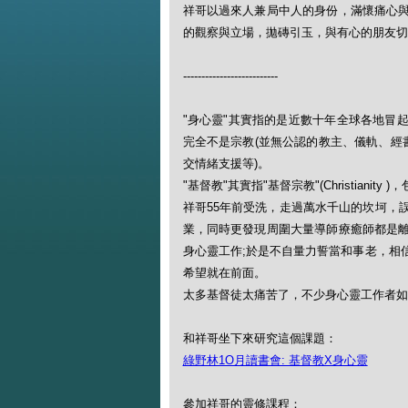
祥哥以過來人兼局中人的身份，滿懷痛心
的觀察與立場，拋磚引玉，與有心的朋友切
--------------------------
"身心靈"其實指的是近數十年全球各地冒
完全不是宗教(並無公認的教主、儀軌、經
交情緒支援等)。
"基督教"其實指"基督宗教"(Christianit
祥哥55年前受洗，走過萬水千山的坎坷，
業，同時更發現周圍大量導師療癒師都是
身心靈工作;於是不自量力誓當和事老，相
希望就在前面。
太多基督徒太痛苦了，不少身心靈工作者如
和祥哥坐下來研究這個課題：
綠野林1O月讀書會: 基督教X身心靈
參加祥哥的靈修課程：