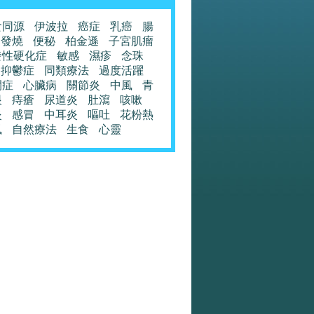
食同源
伊波拉
癌症
乳癌
腸
發燒
便秘
柏金遜
子宮肌瘤
發性硬化症
敏感
濕疹
念珠
抑鬱症
同類療法
過度活躍
閉症
心臟病
關節炎
中風
青
眼
痔瘡
尿道炎
肚瀉
咳嗽
炎
感冒
中耳炎
嘔吐
花粉熱
風
自然療法
生食
心靈