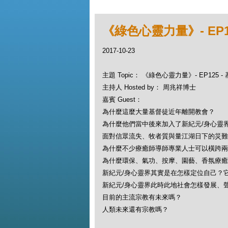
《綠色心靈力量》- EP1
2017-10-23
主題 Topic： 《綠色心靈力量》- EP125 
主持人 Hosted by： 周兆祥博士
嘉賓 Guest：
為什麼這麼大量基督徒近年離開教會？
為什麼他們當中後來加入了新紀元/身心靈
面對信眾流失、牧者質與量江湖日下的災難
為什麼不少療癒師導師專業人士可以橫跨兩
為什麼環保、氣功、按摩、園藝、香氛療癒
新紀元/身心靈界其實是在怎樣定位自己？
新紀元/身心靈界此時此地社會怎樣發展、
目前的主流宗教有未來嗎？
人類未來還有宗教嗎？