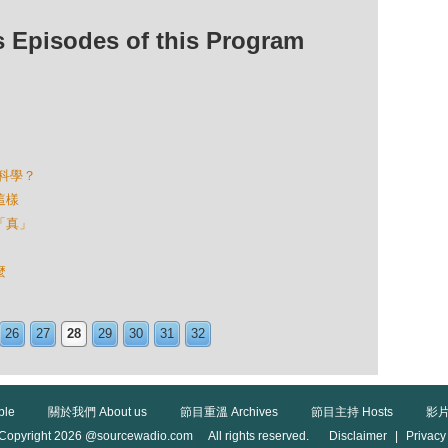
isodes of this Program
幾科學？
這樣
幾「真」
麼
26
27
28
29
30
31
32
ble
關於我們 About us
節目重溫 Archives
節目主持 Hosts
影片
Copyright 2026 @sourcewadio.com All rights reserved.
Disclaimer
|
Privacy