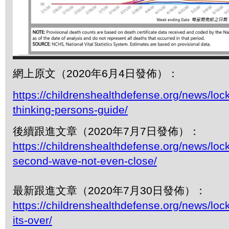
網上原文（2020年6月4日發佈）：
https://childrenshealthdefense.org/news/lo
thinking-persons-guide/
後續跟進文章（2020年7月7日發佈）：
https://childrenshealthdefense.org/news/lo
second-wave-not-even-close/
最新跟進文章（2020年7月30日發佈）：
https://childrenshealthdefense.org/news/lo
its-over/