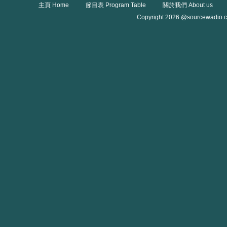
主頁 Home
節目表 Program Table
關於我們 About us
Copyright 2026 @sourcewadio.