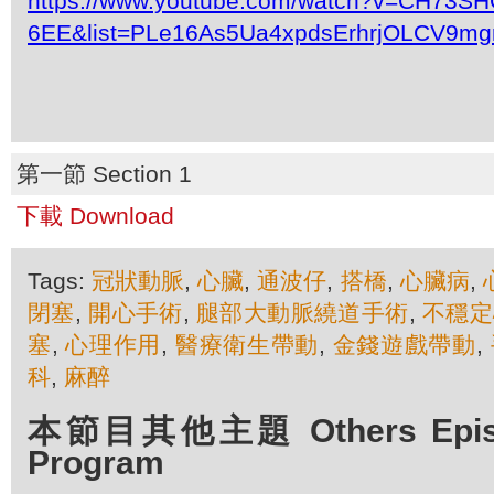
https://www.youtube.com/watch?v=CH73SH
6EE&list=PLe16As5Ua4xpdsErhrjOLCV9mg
第一節 Section 1
下載 Download
Tags:
冠狀動脈
,
心臟
,
通波仔
,
搭橋
,
心臟病
,
閉塞
,
開心手術
,
腿部大動脈繞道手術
,
不穩定
塞
,
心理作用
,
醫療衛生帶動
,
金錢遊戲帶動
,
科
,
麻醉
本節目其他主題 Others Episod
Program