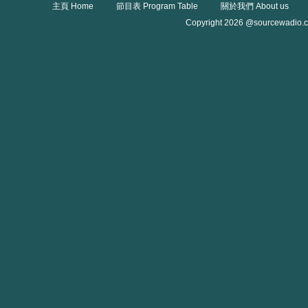
主頁 Home
節目表 Program Table
關於我們 About us
Copyright 2026 @sourcewadio.