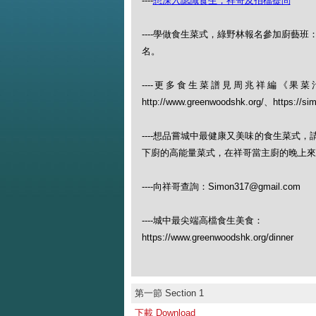
----
想深入認識食生，祥哥及拍檔提問
----學做食生菜式，綠野林報名參加廚藝班：https://w
名。
----更多食生菜譜見周兆祥編《
http://www.greenwoodshk.org/、https://si
----想品嘗城中最健康又美味的食生菜式
下廚的高能量菜式，在祥哥當主廚的晚上來（查
----向祥哥查詢：Simon317@gmail.com
----城中最尖端高檔食生美食：
https://www.greenwoodshk.org/dinner
第一節 Section 1
下載 Download