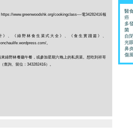
醫
ww.greenwoodshk.org/cookingclass----電34282416報
癌
多
菌
果菜汁》、《綠野林食生菜式大全》、《食生實踐篇》、
自
光
monchaulife.wordpress.com/。
鼻
傷
，請來綠野林餐廳午餐，或參加星期六晚上的私房菜。想吃到祥哥
詢、留位：343282416）。