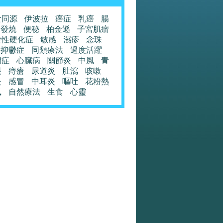
食同源
伊波拉
癌症
乳癌
腸
發燒
便秘
柏金遜
子宮肌瘤
發性硬化症
敏感
濕疹
念珠
抑鬱症
同類療法
過度活躍
閉症
心臟病
關節炎
中風
青
眼
痔瘡
尿道炎
肚瀉
咳嗽
炎
感冒
中耳炎
嘔吐
花粉熱
風
自然療法
生食
心靈