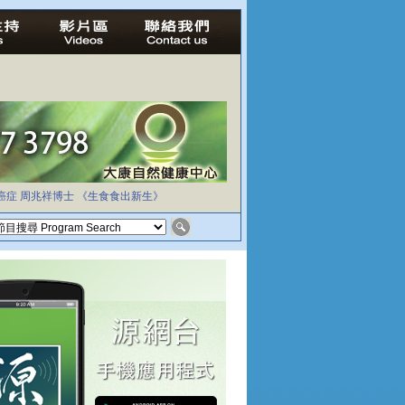
癌症
周兆祥博士
《生食食出新生》