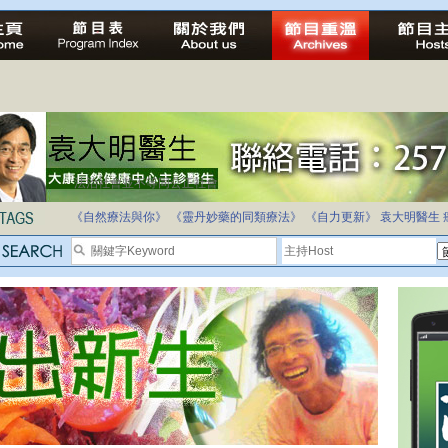
法治社會並不等同公正社會
自家教育合法化-推動多元化教育，全民學卷制
《自然療法與你》
《靈丹妙藥的同類療法》
《自力更新》
袁大明醫生