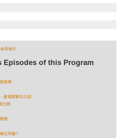
飲食與修行
isodes of this Program
宙最健康
 - 盧麗愛醫生訪談
潰怎辦
怎麼辦
忌磷忌草酸?