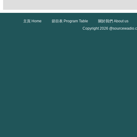
主頁 Home
節目表 Program Table
關於我們 About us
Copyright 2026 @sourcewadio.