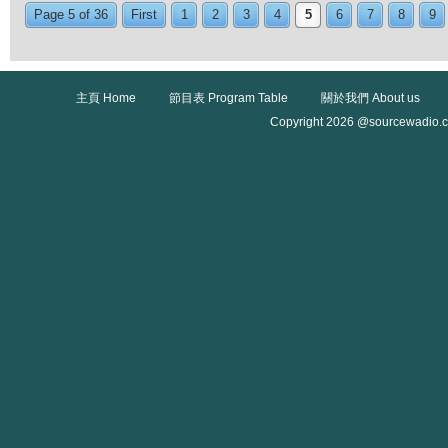
Page 5 of 36
First
1
2
3
4
5
6
7
8
9
主頁 Home
節目表 Program Table
關於我們 About us
Copyright 2026 @sourcewadio.