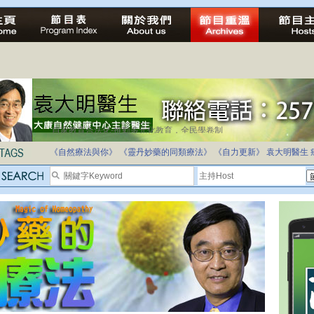
自家教育合法化-推動多元化教育，全民學卷制
《自然療法與你》
《靈丹妙藥的同類療法》
《自力更新》
袁大明醫生