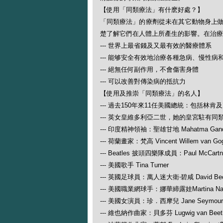
【使用「同類療法」有什麽好處？】
「同類療法」的療劑從未在其它動物身上
楚了解它們在人體上所產生的影響。在治療
--- 世界上最省錢及又最有效的醫療體系
--- 能够安全有效地治療各種急病、慢性病
--- 絕無任何副作用，不會傷害身體
--- 可以改善對傳染病的抵抗力
【使用及推崇「同類療法」的名人】
--- 過去150年來11任美國總統：包括林肯
--- 英女皇維多利亞二世，她的皇宮駐有同
--- 印度精神領袖：聖雄甘地 Mahatma Gand
--- 荷蘭畫家：梵高 Vincent Willem van Go
--- Beatles 披頭四樂隊成員：Paul McCartney
--- 美國歌手 Tina Turner
--- 英國足球員：萬人迷大衛‧碧咸 David Be
--- 美國職業網球手：娜華締露娃Martina N
--- 美國女演員：珍．西摩兒 Jane Seymour
--- 維也納作曲家：貝多芬 Lugwig van