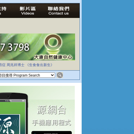
癌症
周兆祥博士
《生食食出新生》