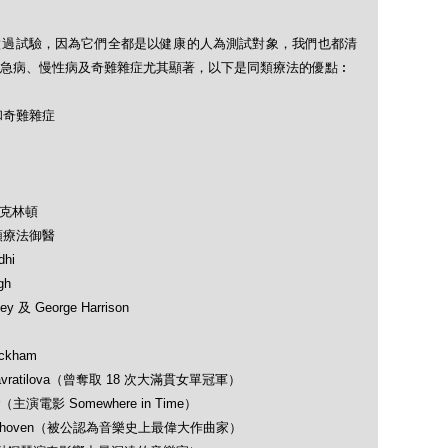
做過試驗，因為它們全都是以健康的人為測試對象，我們也都清
急病、慢性病及奇難雜症尤其顯著，以下是同類療法的優點︰
和奇難雜症
及克林頓
類療法御醫
hi
gh
 及 George Harrison
ckham
avratilova（曾奪取 18 次大滿貫女單冠軍）
（主演電影 Somewhere in Time）
 Beethoven（被公認為音樂史上最偉大作曲家）