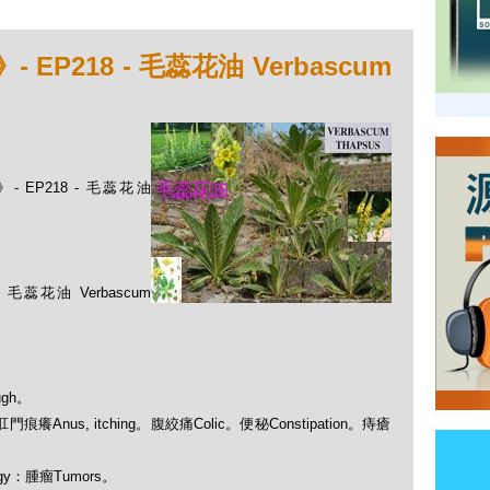
P218 - 毛蕊花油 Verbascum
 EP218 - 毛蕊花油
花油 Verbascum
ugh。
rs：肛門痕癢Anus, itching。腹絞痛Colic。便秘Constipation。痔瘡
ogy：腫瘤Tumors。