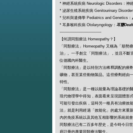
* 神經系統疾病 Neurologic Disorders：神
* 泌尿生殖系統疾病 Genitourinary Disorder
* 兒科與遺傳學 Pediatrics and Genetics：
* 耳鼻喉科疾病 Otolaryngology：
耳聾Deaf
-----------------------------------
【何謂同類療法 Homeopathy？】
「同類療法」Homeopathy 又稱為
治」。一手創立「同類療法」，並且不斷宣揚此一
位德國內科醫生。
「同類療法」是以特別方法稀釋調配的療
礦物，甚至某些動物製品。這些療劑經由
特性。
「同類療法」是一種以能量為理論基礎的
現代物理學中得知，表面看來呈現固體形
可能引發出疾病，這時另一種具有治療效
法」就是利用經過「效能化」的處方來重
內的免疫系統以及其他互相影響的系統就會
同類療法已有二百多年歴史，是今時今日世
府註冊的專業同類療法醫生。