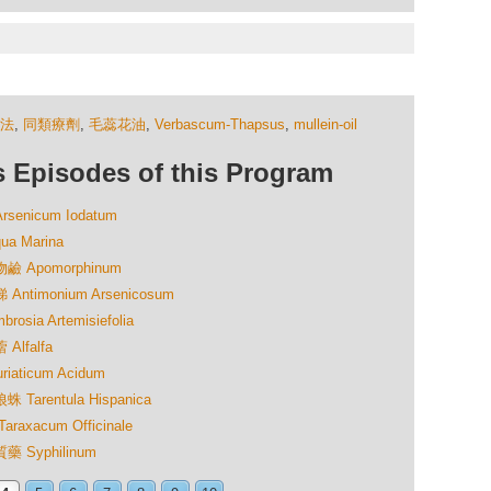
法
,
同類療劑
,
毛蕊花油
,
Verbascum-Thapsus
,
mullein-oil
isodes of this Program
nicum Iodatum
 Marina
 Apomorphinum
imonium Arsenicosum
a Artemisiefolia
lfalfa
ticum Acidum
rentula Hispanica
acum Officinale
Syphilinum