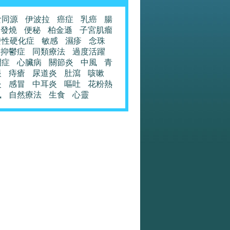
食同源
伊波拉
癌症
乳癌
腸
發燒
便秘
柏金遜
子宮肌瘤
發性硬化症
敏感
濕疹
念珠
抑鬱症
同類療法
過度活躍
閉症
心臟病
關節炎
中風
青
眼
痔瘡
尿道炎
肚瀉
咳嗽
炎
感冒
中耳炎
嘔吐
花粉熱
風
自然療法
生食
心靈