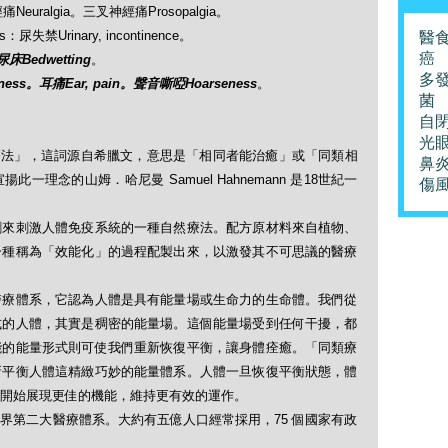
經痛Neuralgia。三叉神經痛Prosopalgia。
s：尿失禁Urinary, incontinence。
醫
癌
尿床Bedwetting
。
多
ness。耳痛Ear, pain。聲音嘶啞Hoarseness
。
菌
自
光
「順勢療法」，這詞源自希臘文，意思是「相同者能治癒」或「同類相
鼻
理念的山姆．哈尼曼 Samuel Hahnemann 是18世紀一
傷
劑來刺激人體免疫系統的一種自然療法。配方原材料來自植物、
一種稱為「效能化」的過程配製出來，以激發其不可思議的醫療
醫療體系，它認為人體是具有能量場或生命力的生命體。我們從
式的人體，其實是稠密的能量場。這個能量場受到任何干擾，都
能的能量形式則可使我們重新恢復平衡，讓身體痊癒。「同類療
新平衡人體這精緻巧妙的能量體系。人體一旦恢復平衡狀態，體
開始展現更佳的機能，維持更有效的運作。
界第二大醫療體系。大約有五億人口經常採用，75 個國家有政