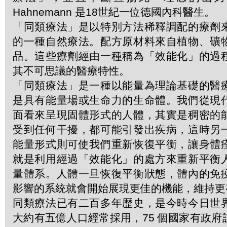
Hahnemann 是18世紀一位德國內科醫生。
「同類療法」是以特別方法稀釋調配的療劑
的一種自然療法。配方原材料來自植物、礦
品。這些療劑經由一種稱為「效能化」的過
其不可思議的醫療特性。
「同類療法」是一種以能量為理論基礎的醫
是具有能量場或生命力的生命體。我們從現
面看來呈現固體形式的人體，其實是稠密的
受到任何干擾，都可能引發出疾病，這時另
能量形式則可使我們重新恢復平衡，讓身體
就是利用經過「效能化」的處方來重新平衡
量體系。人體一旦恢復平衡狀態，體內的免
影響的系統就會開始展現更佳的機能，維持更
同類療法已有二百多年歴史，是今時今日世
大約有五億人口經常採用，75 個國家有政