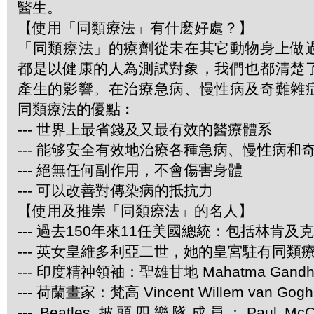
醫生。
【使用「同類療法」有什麽好處？】
「同類療法」的療劑從未在其它動物身上做
都是以健康的人為測試對象，我們也都清楚
產生的影響。在治療急病、慢性病及奇難雜
同類療法的優點︰
--- 世界上最省錢及又最有效的醫療體系
--- 能够安全有效地治療各種急病、慢性病和
--- 絕無任何副作用，不會傷害身體
--- 可以改善對傳染病的抵抗力
【使用及推崇「同類療法」的名人】
--- 過去150年來11任美國總統：包括林肯及
--- 英女皇維多利亞二世，她的皇宮駐有同類
--- 印度精神領袖：聖雄甘地 Mahatma Gandh
--- 荷蘭畫家：梵高 Vincent Willem van Gogh
--- Beatles 披頭四樂隊成員：Paul McCar